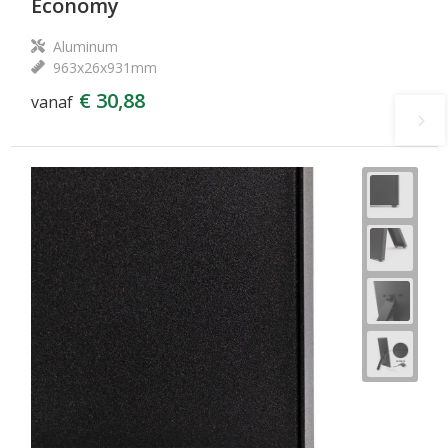
Economy
Aluminum
963x26x931mm
€ 30,88
vanaf