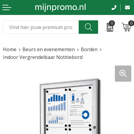
0
0
Kerst
Relatiegeschenken
Home
Beurs en evenementen
Borden
Sinterklaas
Kleding & caps
Indoor Vergrendelbaar Notitiebord
Voetbal, EK en WK
Sportkleding
Werkkleding
Tassen en reizen
Beurs en evenementen
Bloemen en planten