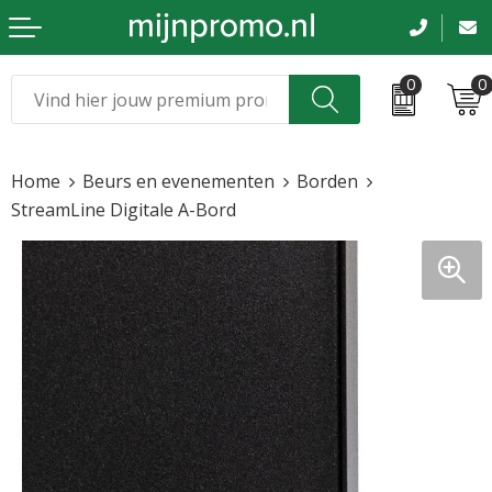
0
0
Kerst
Relatiegeschenken
Home
Beurs en evenementen
Borden
Sinterklaas
Kleding & caps
StreamLine Digitale A-Bord
Voetbal, EK en WK
Sportkleding
Werkkleding
Tassen en reizen
Beurs en evenementen
Bloemen en planten