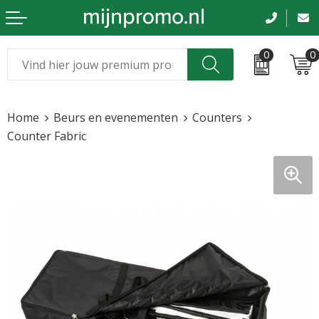
0
0
Kerst
Relatiegeschenken
Home
Beurs en evenementen
Counters
Sinterklaas
Kleding & caps
Counter Fabric
Voetbal, EK en WK
Sportkleding
Werkkleding
Tassen en reizen
Beurs en evenementen
Bloemen en planten