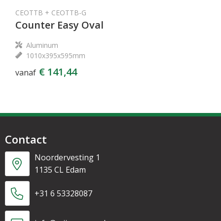
CEOTTB + CEOTTB-G
Counter Easy Oval
Aluminum
1010x395x595mm
€ 141,44
vanaf
Contact
Noordervesting 1
1135 CL Edam
+31 6 53328087