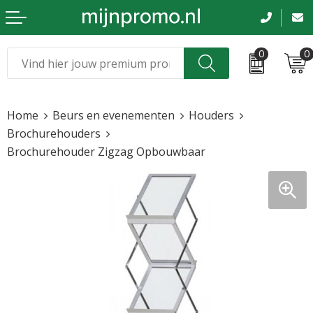
0
0
Kerst
Relatiegeschenken
Home
Beurs en evenementen
Houders
Sinterklaas
Kleding & caps
Brochurehouders
Brochurehouder Zigzag Opbouwbaar
Voetbal, EK en WK
Sportkleding
Werkkleding
Tassen en reizen
Beurs en evenementen
Bloemen en planten