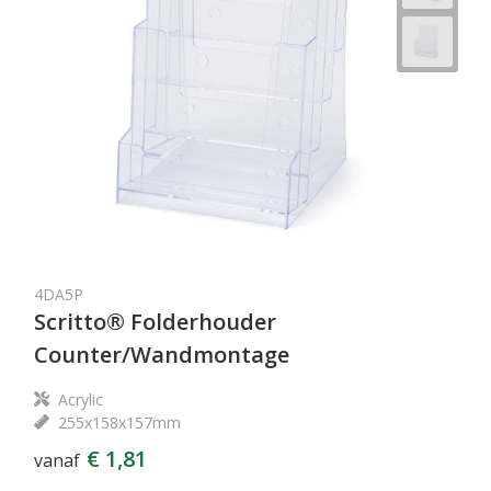
4DA5P
Scritto® Folderhouder
Counter/Wandmontage
Acrylic
255x158x157mm
€ 1,81
vanaf