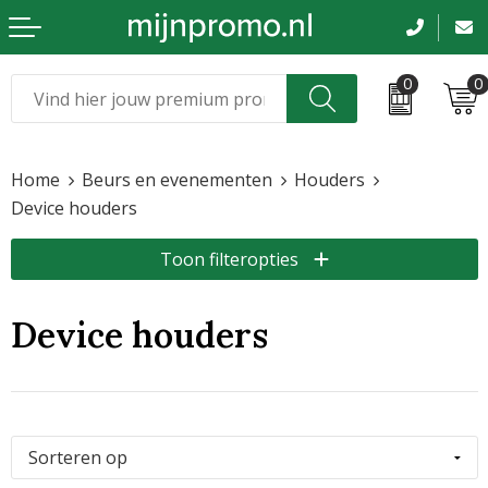
0
0
Kerst
Relatiegeschenken
Home
Beurs en evenementen
Houders
Sinterklaas
Kleding & caps
Device houders
Voetbal, EK en WK
Sportkleding
Toon filteropties
Werkkleding
Device houders
Tassen en reizen
Beurs en evenementen
Bloemen en planten