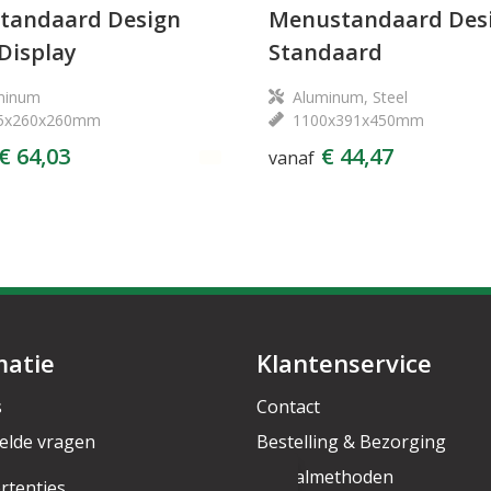
standaard Design
Menustandaard Des
Display
Standaard
minum
Aluminum, Steel
5x260x260mm
1100x391x450mm
€ 64,03
€ 44,47
vanaf
matie
Klantenservice
s
Contact
elde vragen
Bestelling & Bezorging
rief
Betaalmethoden
rtenties