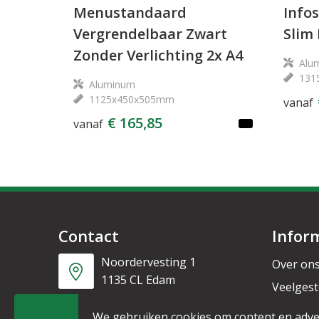
Menustandaard
Info
Vergrendelbaar Zwart
Slim 
Zonder Verlichting 2x A4
Alu
131
Aluminum
1125x450x505mm
vanaf
€ 165,85
vanaf
Contact
Infor
Noordervesting 1
Over on
1135 CL Edam
Veelgest
Nieuwsb
+31 6 53328087
We gebruiken cookies om content en adve