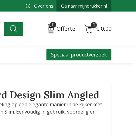
Over ons
Ga naar mijndrukker.nl
0
0
€ 0,00
Offerte
Speciaal productverzoek
rd Design Slim Angled
ling op een elegante manier in de kijker met
 Slim. Eenvoudig in gebruik, voordelig en