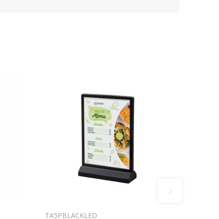
TA5PBLACKLED