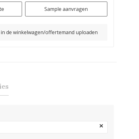
te
Sample aanvragen
o in de winkelwagen/offertemand uploaden
ies
×