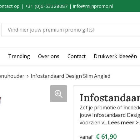
ontact op | +31 (0)6-53328087 | info@mijnpromo.nl
Trending
Over ons
Contact
Drukwerk ideeeën
nuhouder
Infostandaard Design Slim Angled
Infostandaa
Zet je promotie of medede
jouw Infostandaard Design
voorzien v
...
€ 61,90
vanaf