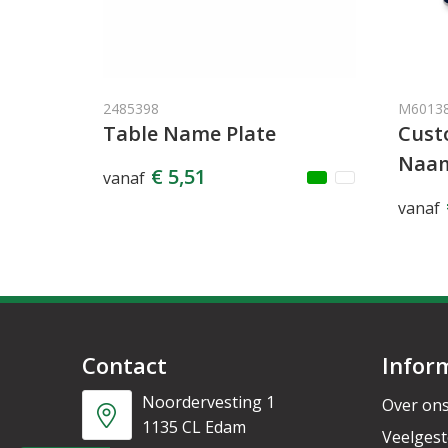
2485398
M6013
Table Name Plate
Cus
Naam
€ 5,51
vanaf
vanaf
Contact
Infor
Noordervesting 1
Over on
1135 CL Edam
Veelgest