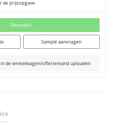
r de prijsopgave.
Bestellen
te
Sample aanvragen
o in de winkelwagen/offertemand uploaden
ies