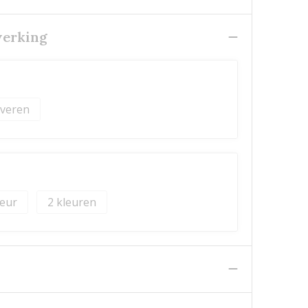
werking
veren
2
n