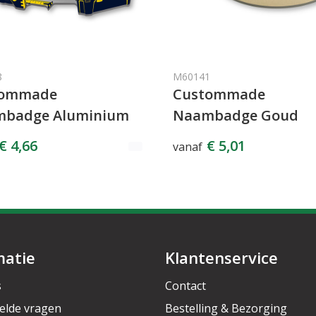
8
M60141
tommade
Custommade
badge Aluminium
Naambadge Goud
€ 4,66
€ 5,01
vanaf
matie
Klantenservice
s
Contact
elde vragen
Bestelling & Bezorging