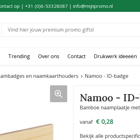
ontact op | +31 (0)6-53328087 | info@mijnpromo.nl
Trending
Over ons
Contact
Drukwerk ideeeën
ambadges en naamkaarthouders
Namoo - ID-badge
Namoo - ID-
Bamboe naamplaatje met v
€ 0,28
vanaf
Bekijk alle productspecifi