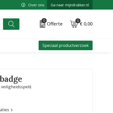
Over ons
Ga naar mijndrukker.nl
0
0
€ 0,00
Offerte
Speciaal productverzoek
badge
eiligheidsspeld.
caties