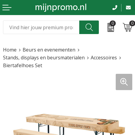
0
0
Kerst
Relatiegeschenken
Home
Beurs en evenementen
Sinterklaas
Kleding & caps
Stands, displays en beursmaterialen
Accessoires
Biertafelhoes Set
Voetbal, EK en WK
Sportkleding
Werkkleding
Tassen en reizen
Beurs en evenementen
Bloemen en planten