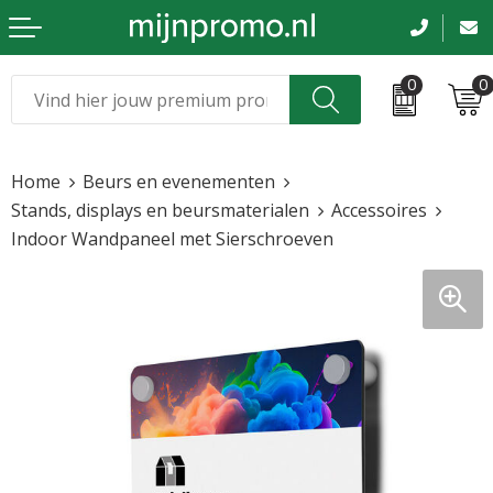
0
0
Kerst
Relatiegeschenken
Home
Beurs en evenementen
Sinterklaas
Kleding & caps
Stands, displays en beursmaterialen
Accessoires
Indoor Wandpaneel met Sierschroeven
Voetbal, EK en WK
Sportkleding
Werkkleding
Tassen en reizen
Beurs en evenementen
Bloemen en planten