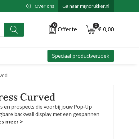
Over ons
Ga naar mijndrukker.nl
0
0
€ 0,00
Offerte
Speciaal productverzoek
ved
ress Curved
 en prospects die voorbij jouw Pop-Up
gbare backwall display met een gespannen