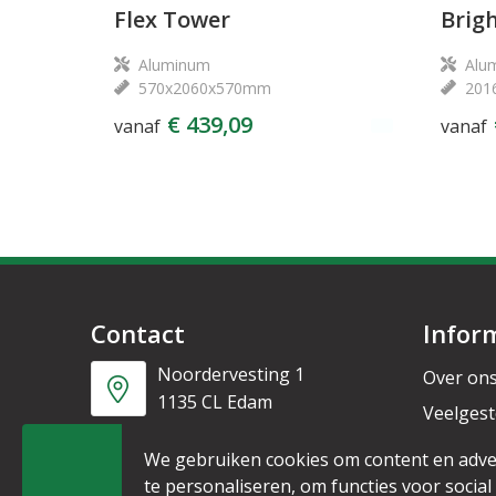
Flex Tower
Brig
Aluminum
Alu
570x2060x570mm
201
€ 439,09
vanaf
vanaf
Contact
Infor
Noordervesting 1
Over on
1135 CL Edam
Veelgest
Nieuwsb
+31 6 53328087
We gebruiken cookies om content en adve
te personaliseren, om functies voor social