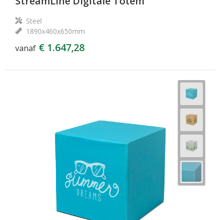
StreamLine Digitale Totem
Steel
1890x460x650mm
€ 1.647,28
vanaf