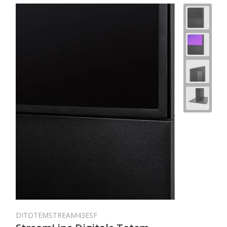
DITOTEMSTREAM43ESF