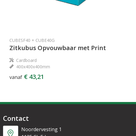
CUBESF40 + CUBE40G
Zitkubus Opvouwbaar met Print
Cardboard
400x400x400mm
€ 43,21
vanaf
Contact
Noordervesting 1