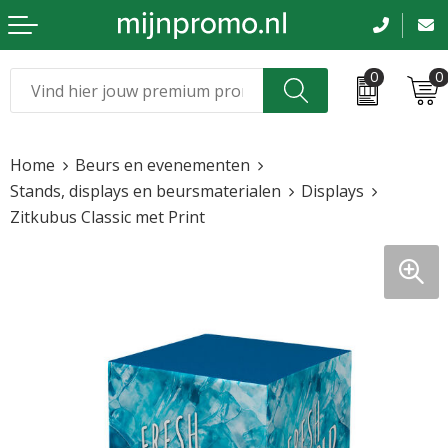
0
0
Kerst
Relatiegeschenken
Home
Beurs en evenementen
Sinterklaas
Kleding & caps
Stands, displays en beursmaterialen
Displays
Zitkubus Classic met Print
Voetbal, EK en WK
Sportkleding
Werkkleding
Tassen en reizen
Beurs en evenementen
Bloemen en planten