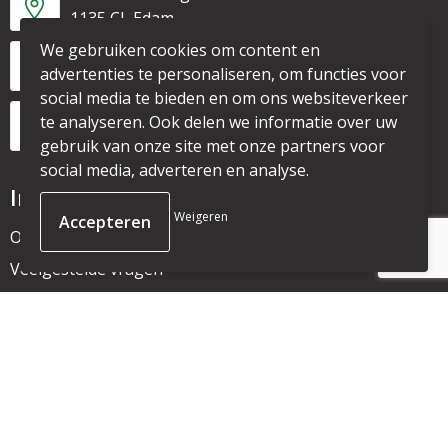
1135 CL Edam
We gebruiken cookies om content en
+31 6 53328087
advertenties te personaliseren, om functies voor
social media te bieden en om ons websiteverkeer
te analyseren. Ook delen we informatie over uw
info@mijnpromo.nl
gebruik van onze site met onze partners voor
social media, adverteren en analyse.
Informatie
Weigeren
Over ons
Veelgestelde vragen
Nieuwsbrief
Klantenservice
Contact
Bestelling & Bezorging