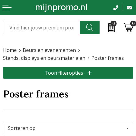
0
0
Kerst
Relatiegeschenken
Home
Beurs en evenementen
Sinterklaas
Kleding & caps
Stands, displays en beursmaterialen
Poster frames
Voetbal, EK en WK
Sportkleding
Toon filteropties
Werkkleding
Poster frames
Tassen en reizen
Beurs en evenementen
Bloemen en planten