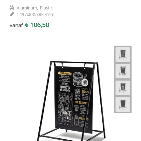
Aluminum, Plastic
1497x835x887mm
€ 106,50
vanaf