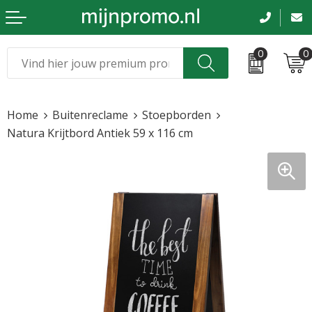
0
0
Kerst
Relatiegeschenken
Home
Buitenreclame
Stoepborden
Sinterklaas
Kleding & caps
Natura Krijtbord Antiek 59 x 116 cm
Voetbal, EK en WK
Sportkleding
Werkkleding
Tassen en reizen
Beurs en evenementen
Bloemen en planten