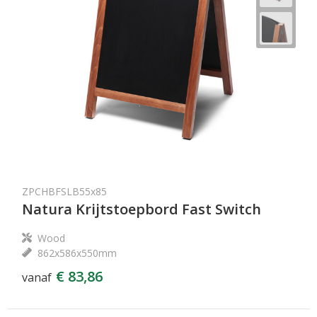
ZPCHBFSLB55x85
Natura Krijtstoepbord Fast Switch
Wood
862x586x550mm
€ 83,86
vanaf