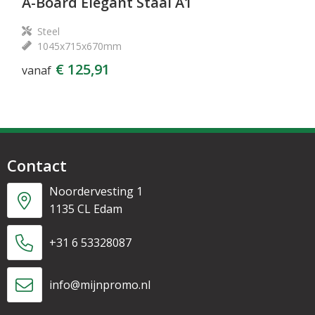
A-Board Elegant Staal A1
Steel
1045x715x670mm
€ 125,91
vanaf
Contact
Noordervesting 1
1135 CL Edam
+31 6 53328087
info@mijnpromo.nl