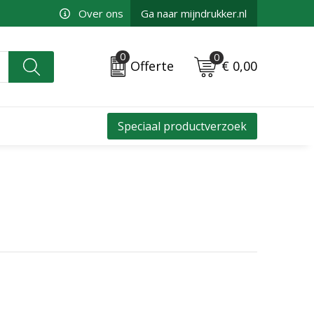
Over ons
Ga naar mijndrukker.nl
0
0
€ 0,00
Offerte
Speciaal productverzoek