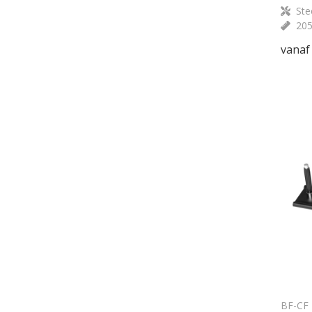
Stee
20
vanaf
BF-CF