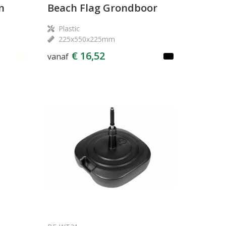
n
Beach Flag Grondboor
Plastic
225x550x225mm
€ 16,52
vanaf