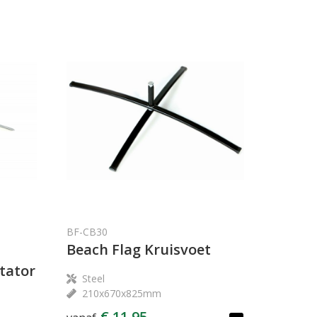
BF-CB30
Beach Flag Kruisvoet
tator
Steel
210x670x825mm
€ 11,95