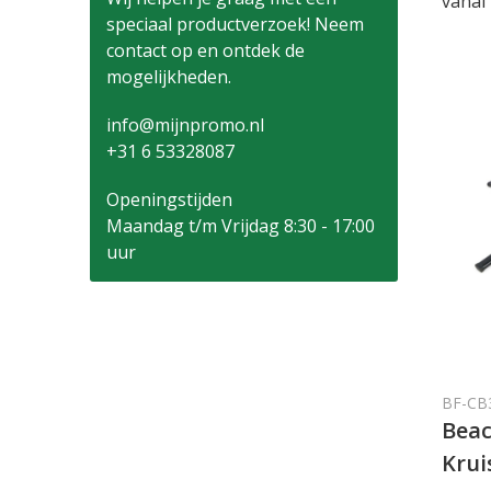
vanaf
speciaal productverzoek! Neem
contact op en ontdek de
mogelijkheden.
info@mijnpromo.nl
+31 6 53328087
Openingstijden
Maandag t/m Vrijdag 8:30 - 17:00
uur
BF-CB
Beac
Krui