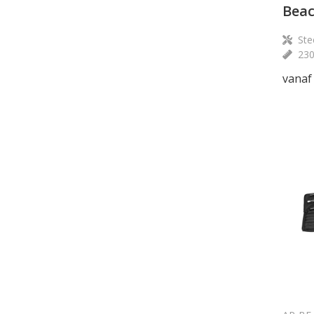
Beac
Ste
23
vanaf