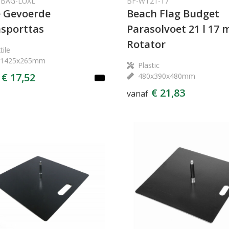
-BAG-LUXL
BF-WT21-17
 Gevoerde
Beach Flag Budget
sporttas
Parasolvoet 21 l 17
Rotator
tile
x1425x265mm
Plastic
€ 17,52
480x390x480mm
€ 21,83
vanaf