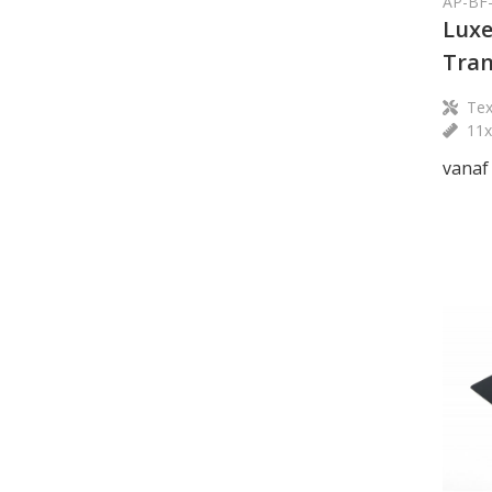
AP-BF
Luxe
Tran
Tex
11
vanaf