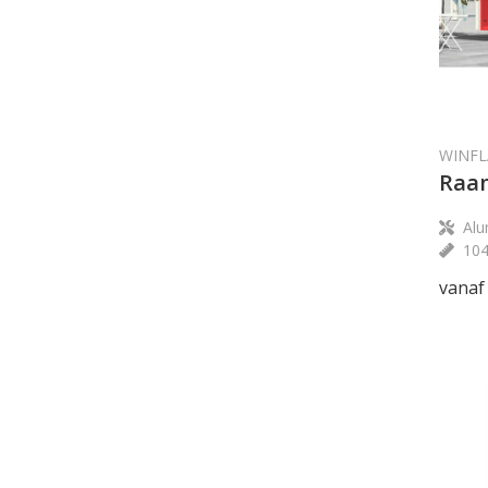
WINFL
Raam
Alu
10
vanaf