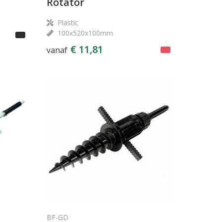
Rotator
Plastic
100x520x100mm
€ 11,81
vanaf
BF-GD