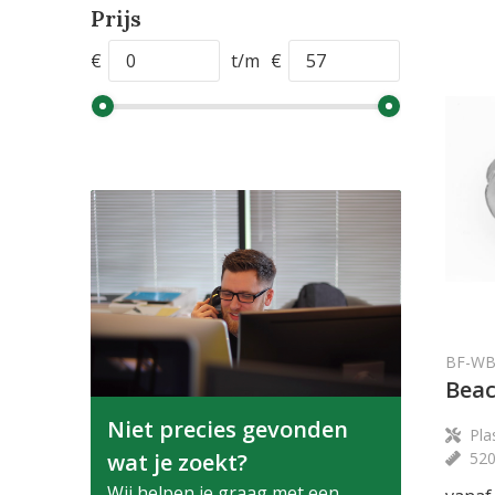
Prijs
€
t/m
€
BF-W
Beac
Niet precies gevonden
Pla
52
wat je zoekt?
Wij helpen je graag met een