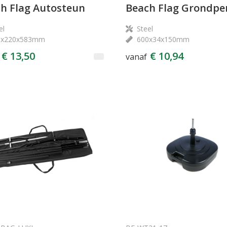
h Flag Autosteun
Beach Flag Grondpe
el
Steel
0x220x583mm
600x34x150mm
€ 13,50
€ 10,94
vanaf