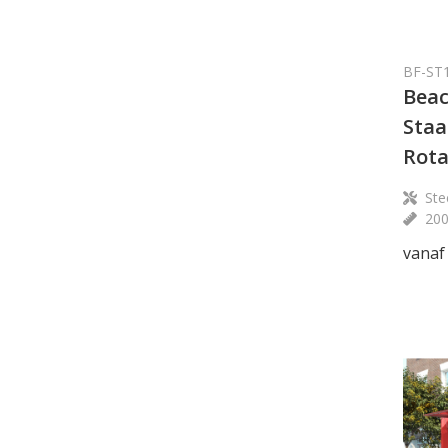
BF-ST
Beac
Staa
Rota
Stee
20
vanaf