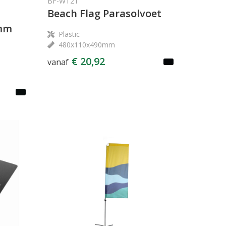
BF-WT21
Beach Flag Parasolvoet
 mm
Plastic
480x110x490mm
€ 20,92
vanaf