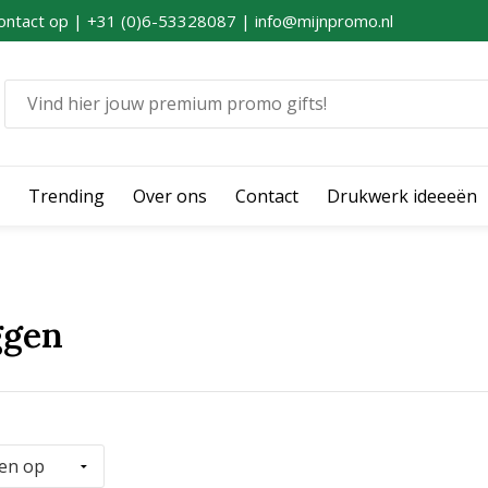
ontact op | +31 (0)6-53328087 | info@mijnpromo.nl
Trending
Over ons
Contact
Drukwerk ideeeën
ggen