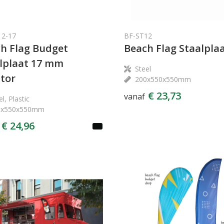
12-17
BF-ST12
h Flag Budget
Beach Flag Staalpla
lplaat 17 mm
Steel
tor
200x550x550mm
€ 23,73
vanaf
l, Plastic
0x550x550mm
€ 24,96