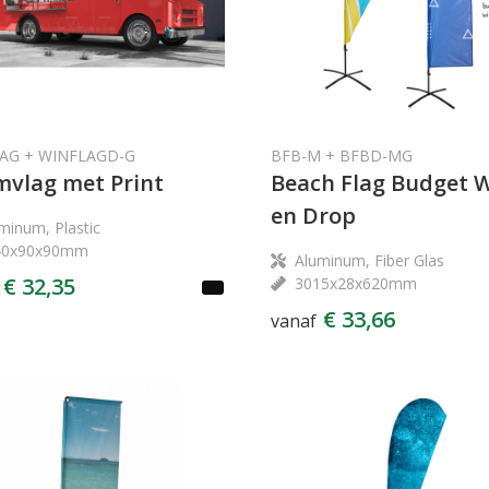
AG + WINFLAGD-G
BFB-M + BFBD-MG
vlag met Print
Beach Flag Budget 
en Drop
minum, Plastic
40x90x90mm
Aluminum, Fiber Glas
€ 32,35
3015x28x620mm
€ 33,66
vanaf