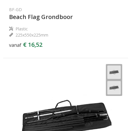
BF-GD
Beach Flag Grondboor
Plastic
225x550x225mm
€ 16,52
vanaf