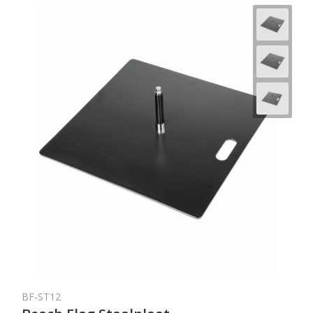
BF-ST12