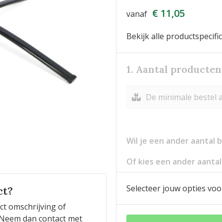
€ 11,05
vanaf
Bekijk alle productspecifi
1. Aantal producten
De minimale bestel a
Wil je een ander aantal
Of kies een ander aantal
Selecteer jouw opties voo
ct?
ct omschrijving of
n? Neem dan contact met