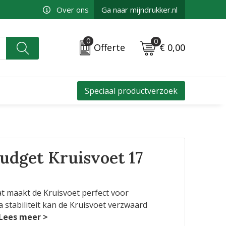
Over ons
Ga naar mijndrukker.nl
0
0
€ 0,00
Offerte
Speciaal productverzoek
udget Kruisvoet 17
Dat maakt de Kruisvoet perfect voor
 stabiliteit kan de Kruisvoet verzwaard