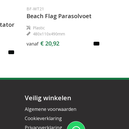
BF-WT21
Beach Flag Parasolvoet
tator
Plastic
480x110x490mm
€ 20,92
vanaf
Veilig winkelen
Algemene voorwaarden
Cookieverklaring
Privacyverklaring