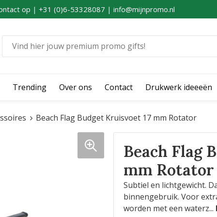
ontact op | +31 (0)6-53328087 | info@mijnpromo.nl
Trending
Over ons
Contact
Drukwerk ideeeën
ssoires
Beach Flag Budget Kruisvoet 17 mm Rotator
Beach Flag B
mm Rotator
Subtiel en lichtgewicht. 
binnengebruik. Voor extra
worden met een waterz
...