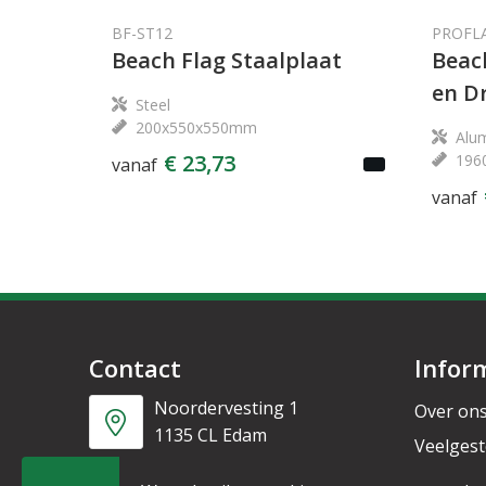
BF-ST12
PROFL
Beach Flag Staalplaat
Beac
en D
Steel
200x550x550mm
Alu
€ 23,73
196
vanaf
vanaf
Contact
Infor
Noordervesting 1
Over on
1135 CL Edam
Veelgest
Nieuwsb