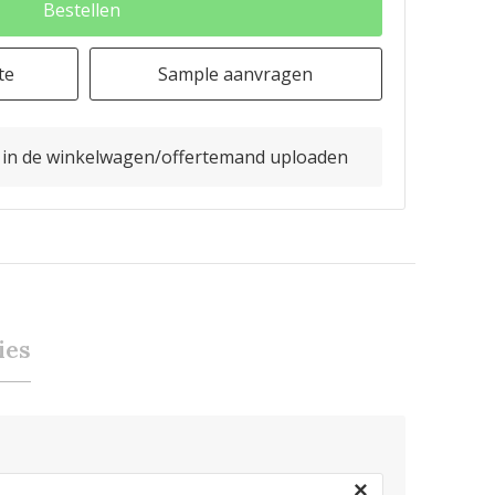
Bestellen
te
Sample aanvragen
o in de winkelwagen/offertemand uploaden
ies
×