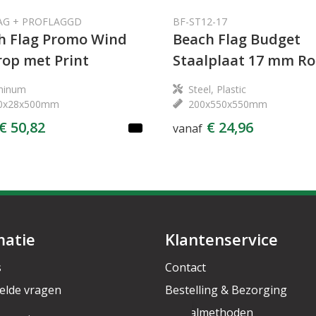
AG + PROFLAGGD
BF-ST12-17
h Flag Promo Wind
Beach Flag Budget
rop met Print
Staalplaat 17 mm Ro
minum
Steel, Plastic
0x28x500mm
200x550x550mm
€ 50,82
€ 24,96
vanaf
matie
Klantenservice
s
Contact
elde vragen
Bestelling & Bezorging
rief
Betaalmethoden