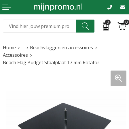
0
0
Kerst
Relatiegeschenken
Home
...
Beachvlaggen en accessoires
Sinterklaas
Kleding & caps
Accessoires
Beach Flag Budget Staalplaat 17 mm Rotator
Voetbal, EK en WK
Sportkleding
Werkkleding
Tassen en reizen
Beurs en evenementen
Bloemen en planten