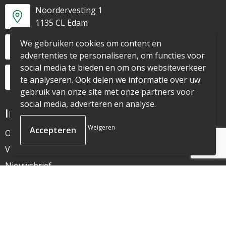
Noordervesting 1
1135 CL Edam
We gebruiken cookies om content en
+31 6 53328087
advertenties te personaliseren, om functies voor
social media te bieden en om ons websiteverkeer
info@mijnpromo.nl
te analyseren. Ook delen we informatie over uw
gebruik van onze site met onze partners voor
social media, adverteren en analyse.
Informatie
Weigeren
Over ons
Veelgestelde vragen
Nieuwsbrief
Klantenservice
Contact