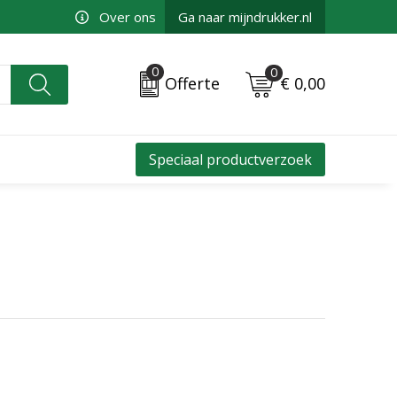
Over ons
Ga naar mijndrukker.nl
0
0
€ 0,00
Offerte
Speciaal productverzoek