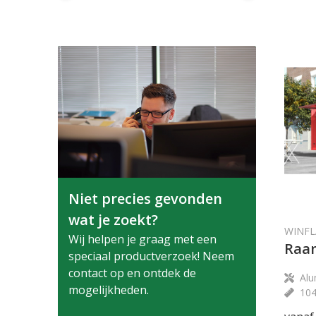
Niet precies gevonden
wat je zoekt?
WINFL
Wij helpen je graag met een
Raam
speciaal productverzoek! Neem
contact op en ontdek de
Alu
mogelijkheden.
10