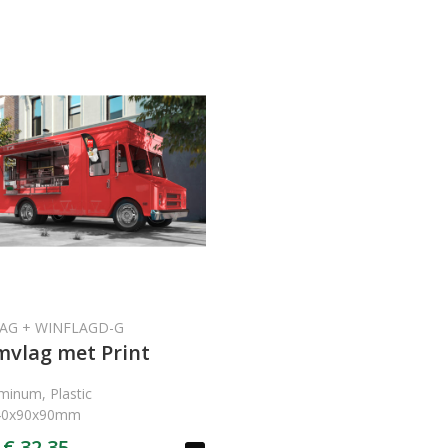
AG + WINFLAGD-G
vlag met Print
minum, Plastic
40x90x90mm
€ 32,35