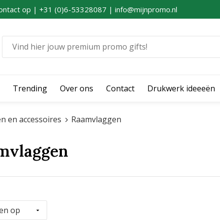
ontact op | +31 (0)6-53328087 | info@mijnpromo.nl
Trending
Over ons
Contact
Drukwerk ideeeën
n en accessoires
Raamvlaggen
mvlaggen