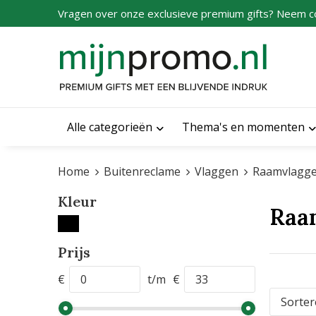
Vragen over onze exclusieve premium gifts? Neem c
Alle categorieën
Thema's en momenten
Home
Buitenreclame
Vlaggen
Raamvlagge
Kleur
Raa
Prijs
€
t/m
€