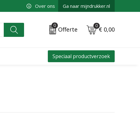
Over ons
Ga naar mijndrukker.nl
0
0
€ 0,00
Offerte
Speciaal productverzoek