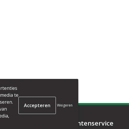
rtenties
 media te
seren.
Weigeren
 van
edia,
matie
Klantenservice