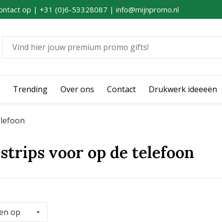
ontact op | +31 (0)6-53328087 | info@mijnpromo.nl
Trending
Over ons
Contact
Drukwerk ideeeën
elefoon
strips voor op de telefoon