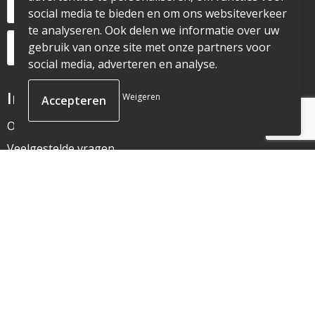
+31 6 53328087
social media te bieden en om ons websiteverkeer
te analyseren. Ook delen we informatie over uw
gebruik van onze site met onze partners voor
info@mijnpromo.nl
social media, adverteren en analyse.
Informatie
Weigeren
Over ons
Veelgestelde vragen
Nieuwsbrief
Klantenservice
Contact
Bestelling & Bezorging
Betaalmethoden
Retourneren