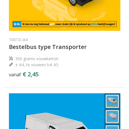
1001D-A4
Bestelbus type Transporter
300 grams vouwkarton
± A4, te vouwen tot A5
€ 2,45
vanaf