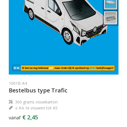
1001B-A4
Bestelbus type Trafic
300 grams vouwkarton
± A4, te vouwen tot A5
€ 2,45
vanaf