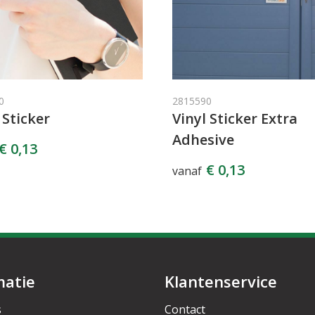
0
2815590
 Sticker
Vinyl Sticker Extra
Adhesive
€ 0,13
€ 0,13
vanaf
matie
Klantenservice
s
Contact