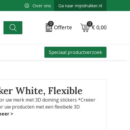
Over ons
Ga naar mijndrukker.nl
0
0
€ 0,00
Offerte
Speciaal productverzoek
er White, Flexible
voor uw merk met 3D doming stickers *Creëer
or uw producten met een flexibele 3D