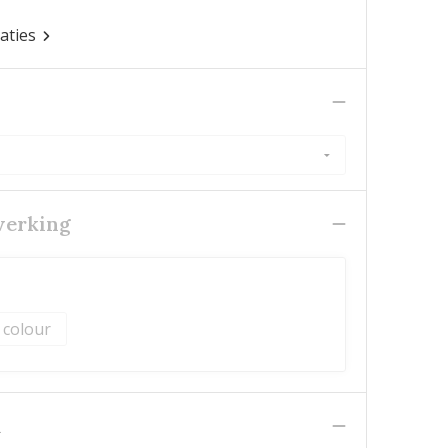
caties
werking
l colour
n