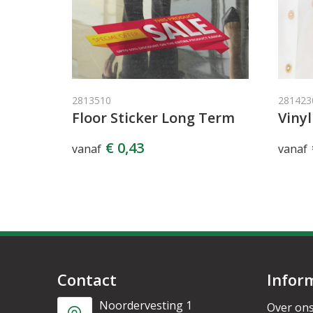
2813510
281423
Floor Sticker Long Term
Vinyl
€ 0,43
vanaf
vanaf
Contact
Infor
Noordervesting 1
Over on