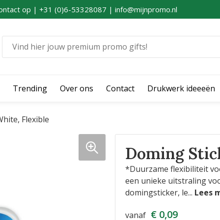
ontact op | +31 (0)6-53328087 | info@mijnpromo.nl
Trending
Over ons
Contact
Drukwerk ideeeën
hite, Flexible
Doming Stick
*Duurzame flexibiliteit 
een unieke uitstraling vo
domingsticker, le
...
€ 0,09
vanaf