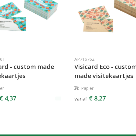
61
AP716762
card - custom made
Visicard Eco - custo
ekaartjes
made visitekaartjes
er
Papier
€ 4,37
€ 8,27
vanaf