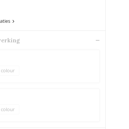
caties
werking
l colour
l colour