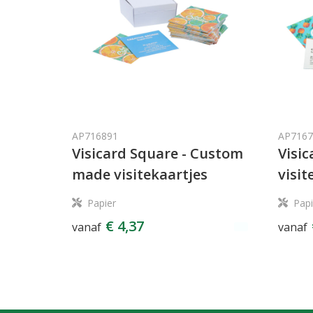
AP716891
AP7167
Visicard Square - Custom
Visi
made visitekaartjes
visit
Papier
Papi
€ 4,37
vanaf
vanaf