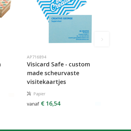
AP716894
m
Visicard Safe - custom
made scheurvaste
visitekaartjes
Papier
€ 16,54
vanaf