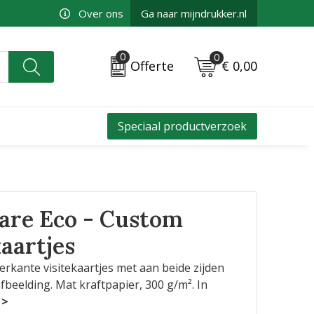
Over ons
Ga naar mijndrukker.nl
0
0
€ 0,00
Offerte
Speciaal productverzoek
uare Eco - Custom
aartjes
rkante visitekaartjes met aan beide zijden
fbeelding. Mat kraftpapier, 300 g/m². In