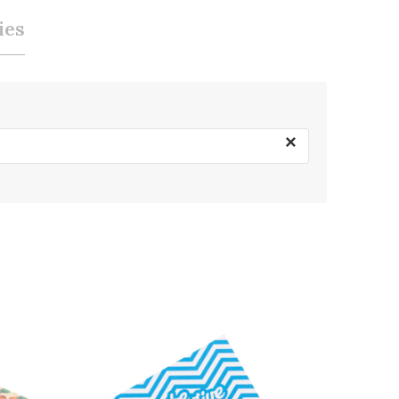
ies
×