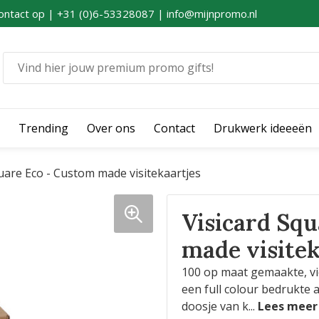
ontact op | +31 (0)6-53328087 | info@mijnpromo.nl
Trending
Over ons
Contact
Drukwerk ideeeën
uare Eco - Custom made visitekaartjes
Visicard Sq
made visitek
100 op maat gemaakte, vie
een full colour bedrukte a
doosje van k
...