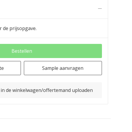
n
r de prijsopgave.
Bestellen
te
Sample aanvragen
o in de winkelwagen/offertemand uploaden