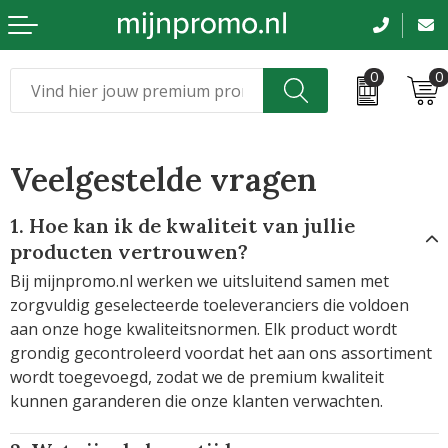
0
0
Kerst
Relatiegeschenken
Veelgestelde vragen
Sinterklaas
Kleding & caps
Voetbal, EK en WK
Sportkleding
1. Hoe kan ik de kwaliteit van jullie
producten vertrouwen?
Werkkleding
Bij mijnpromo.nl werken we uitsluitend samen met
zorgvuldig geselecteerde toeleveranciers die voldoen
Tassen en reizen
aan onze hoge kwaliteitsnormen. Elk product wordt
grondig gecontroleerd voordat het aan ons assortiment
Beurs en evenementen
wordt toegevoegd, zodat we de premium kwaliteit
kunnen garanderen die onze klanten verwachten.
Bloemen en planten