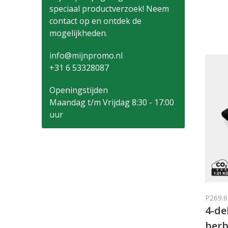
speciaal productverzoek! Neem
contact op en ontdek de
mogelijkheden.
info@mijnpromo.nl
+31 6 53328087
Openingstijden
Maandag t/m Vrijdag 8:30 - 17:00
uur
P269.6
4-de
herb