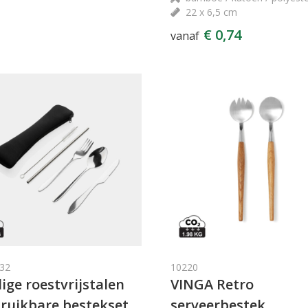
22 x 6,5 cm
€ 0,74
vanaf
32
10220
lige roestvrijstalen
VINGA Retro
ruikbare bestekset
serveerbestek