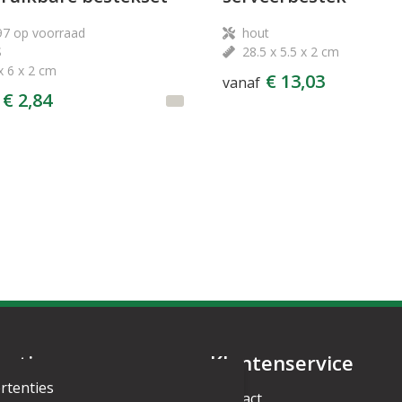
97
op voorraad
hout
S
28.5 x 5.5 x 2 cm
x 6 x 2 cm
€ 13,03
vanaf
€ 2,84
matie
Klantenservice
rtenties
s
Contact