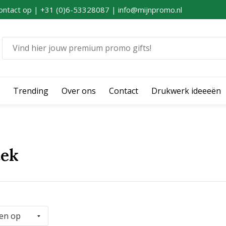
ontact op | +31 (0)6-53328087 | info@mijnpromo.nl
Trending
Over ons
Contact
Drukwerk ideeeën
tek