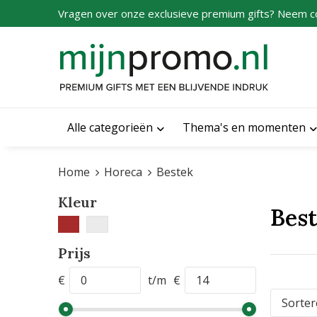
Vragen over onze exclusieve premium gifts? Neem c
Alle categorieën
Thema's en momenten
Home
Horeca
Bestek
Kleur
Bes
Prijs
€
t/m
€