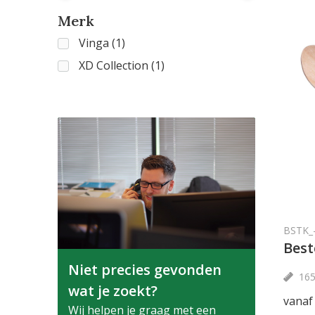
Merk
Vinga
(1)
XD Collection
(1)
BSTK_-
Best
Niet precies gevonden
16
wat je zoekt?
vanaf
Wij helpen je graag met een