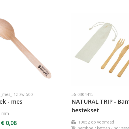
_mes_-1z-zw-500
56-0304415
ek - mes
NATURAL TRIP - Ba
bestekset
5 mm
€ 0,08
10052
op voorraad
bamboe / katoen / polyest