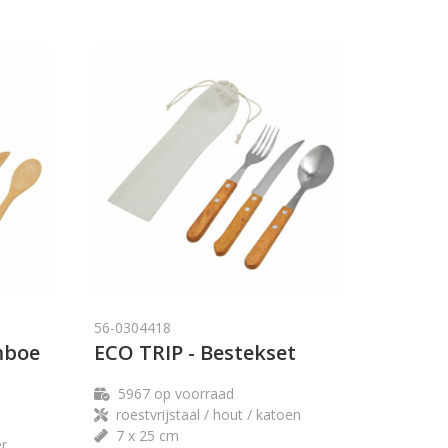
56-0304418
mboe
ECO TRIP - Bestekset
5967
op voorraad
roestvrijstaal / hout / katoen
7 x 25 cm
er