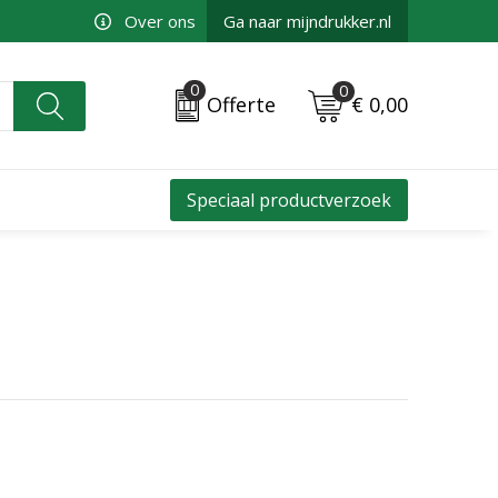
Over ons
Ga naar mijndrukker.nl
0
0
€ 0,00
Offerte
Speciaal productverzoek