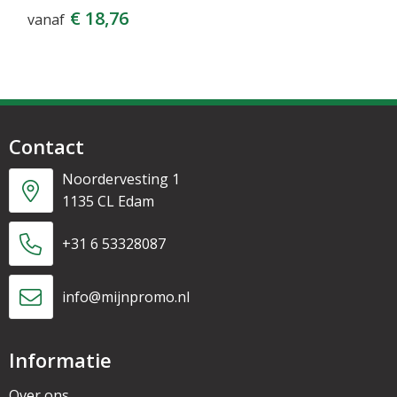
€ 18,76
vanaf
Contact
Noordervesting 1
1135 CL Edam
+31 6 53328087
info@mijnpromo.nl
Informatie
Over ons