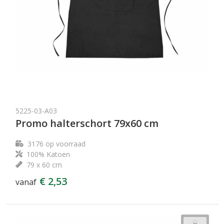
5225-03-A03
Promo halterschort 79x60 cm
3176
op voorraad
100% Katoen
79 x 60 cm
€ 2,53
vanaf