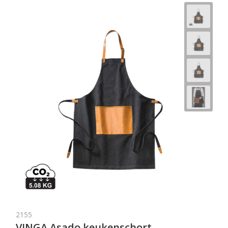
2155
VINGA Asado keukenschort