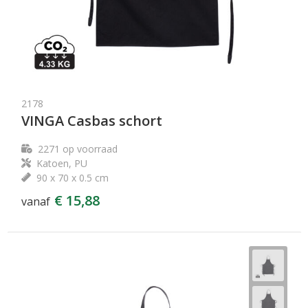
2178
VINGA Casbas schort
2271
op voorraad
Katoen, PU
90 x 70 x 0.5 cm
€ 15,88
vanaf