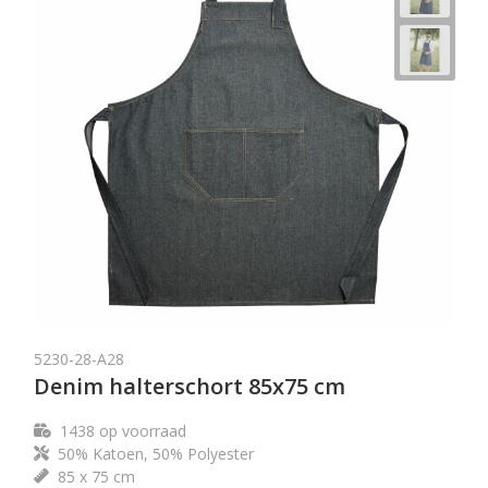
5230-28-A28
Denim halterschort 85x75 cm
1438
op voorraad
50% Katoen, 50% Polyester
85 x 75 cm