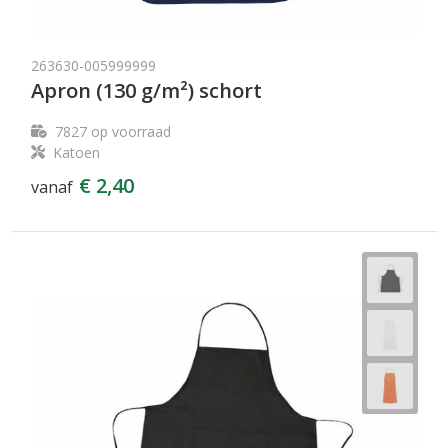
263630-005999999
Apron (130 g/m²) schort
7827
op voorraad
Katoen
€ 2,40
vanaf