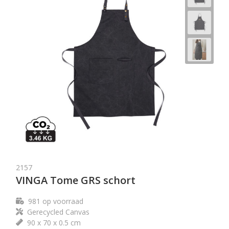
2157
VINGA Tome GRS schort
981
op voorraad
Gerecycled Canvas
90 x 70 x 0.5 cm