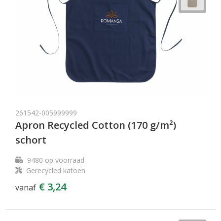
261542-005999999
Apron Recycled Cotton (170 g/m²)
schort
9480
op voorraad
Gerecycled katoen
€ 3,24
vanaf