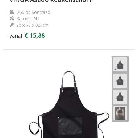
266
op voorraad
Katoen, PU
90 x 70 x 0.5 cm
€ 15,88
vanaf