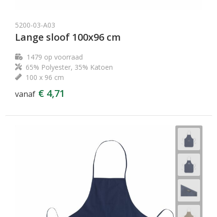
5200-03-A03
Lange sloof 100x96 cm
1479
op voorraad
65% Polyester, 35% Katoen
100 x 96 cm
€ 4,71
vanaf