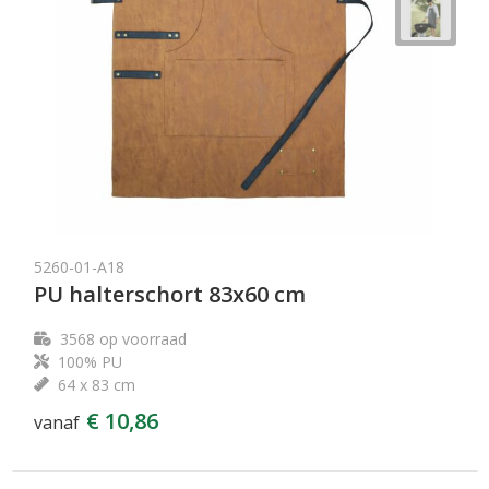
5260-01-A18
PU halterschort 83x60 cm
3568
op voorraad
100% PU
64 x 83 cm
€ 10,86
vanaf