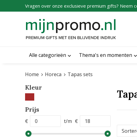
Vragen over onze exclusieve premium gifts? Neem c
Alle categorieën
Thema's en momenten
Home
Horeca
Tapas sets
Kleur
Tapa
Prijs
€
t/m
€