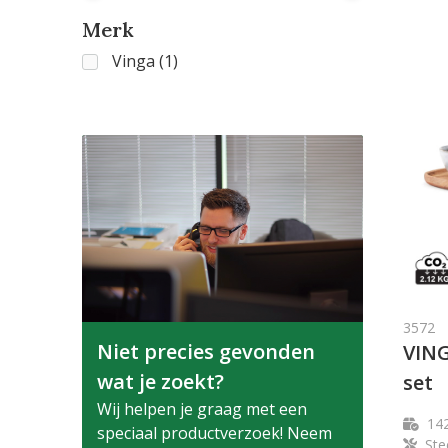
Merk
Vinga
(1)
3572
Niet precies gevonden
VIN
wat je zoekt?
set
Wij helpen je graag met een
14
speciaal productverzoek! Neem
Ste