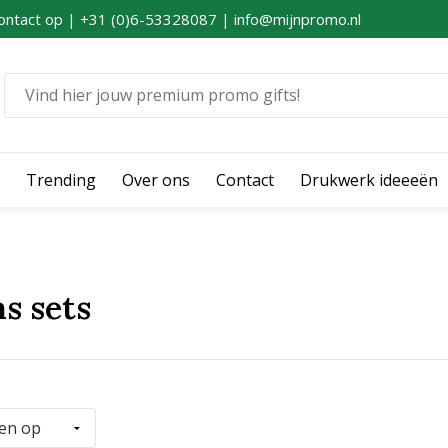
ontact op | +31 (0)6-53328087 | info@mijnpromo.nl
Trending
Over ons
Contact
Drukwerk ideeeën
s sets