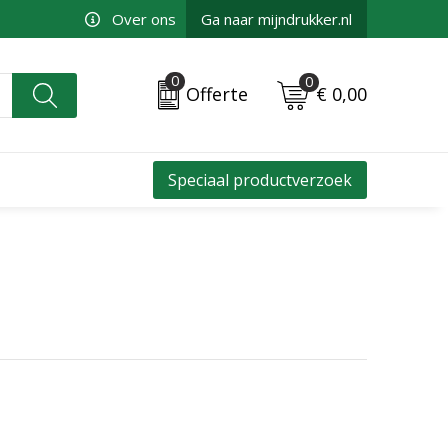
Over ons
Ga naar mijndrukker.nl
0
0
€ 0,00
Offerte
Speciaal productverzoek