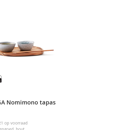
GA Nomimono tapas
21
op voorraad
engoed, hout