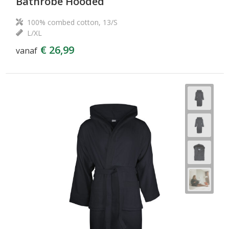
Bathrobe Hooded
100% combed cotton, 13/S
L/XL
€ 26,99
vanaf