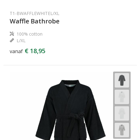
T1-BWAFFLEWHITEL/XL
Waffle Bathrobe
100% cotton
L/XL
€ 18,95
vanaf