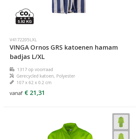
V4172205LXL
VINGA Ornos GRS katoenen hamam
badjas L/XL
1317
op voorraad
Gerecycled katoen, Polyester
107 x 62 x 0.2 cm
€ 21,31
vanaf