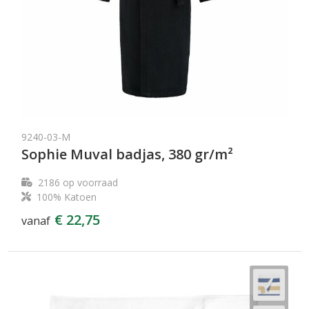
9240-03-M
Sophie Muval badjas, 380 gr/m²
2186
op voorraad
100% Katoen
€ 22,75
vanaf