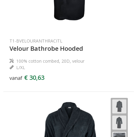
T1-BVELOURANTHRACITL
Velour Bathrobe Hooded
100% cotton combed, 20D, velour
L/XL
€ 30,63
vanaf