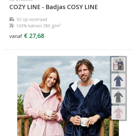
COZY LINE - Badjas COSY LINE
92
op voorraad
100% katoen 380 g/m²
€ 27,68
vanaf