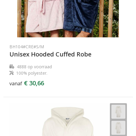
BH104#CRE#S/M
Unisex Hooded Cuffed Robe
4888
op voorraad
100% polyester.
€ 30,66
vanaf