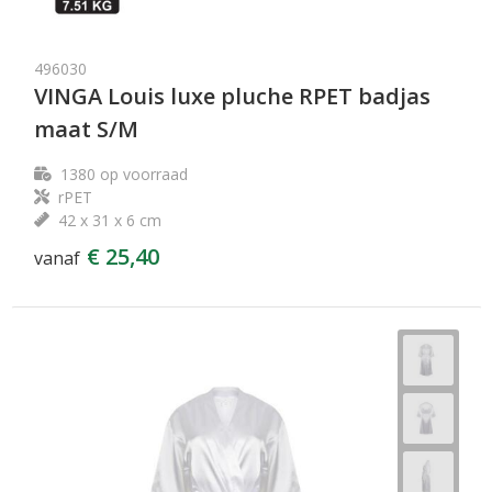
496030
VINGA Louis luxe pluche RPET badjas
maat S/M
1380
op voorraad
rPET
42 x 31 x 6 cm
€ 25,40
vanaf