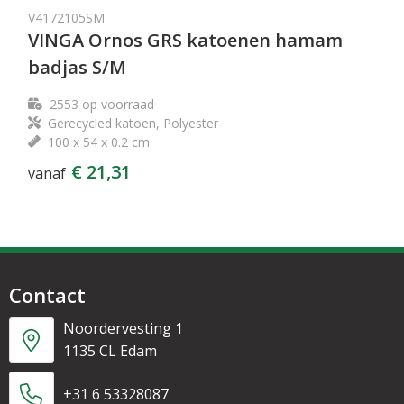
V4172105SM
VINGA Ornos GRS katoenen hamam
badjas S/M
2553
op voorraad
Gerecycled katoen, Polyester
100 x 54 x 0.2 cm
€ 21,31
vanaf
Contact
Noordervesting 1
1135 CL Edam
+31 6 53328087