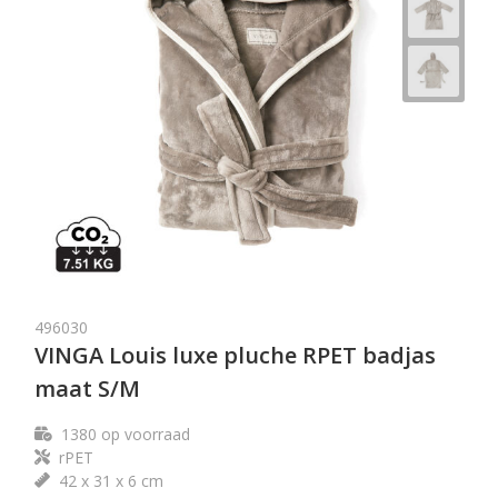
496030
VINGA Louis luxe pluche RPET badjas
maat S/M
1380
op voorraad
rPET
42 x 31 x 6 cm