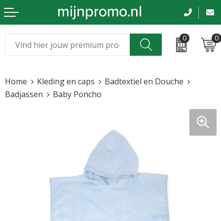
0
0
Kerst
Relatiegeschenken
Home
Kleding en caps
Badtextiel en Douche
Sinterklaas
Kleding & caps
Badjassen
Baby Poncho
Voetbal, EK en WK
Sportkleding
Werkkleding
Tassen en reizen
Beurs en evenementen
Bloemen en planten