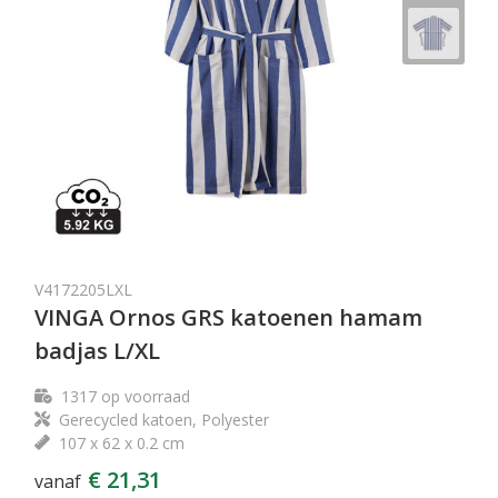
V4172205LXL
VINGA Ornos GRS katoenen hamam
badjas L/XL
1317
op voorraad
Gerecycled katoen, Polyester
107 x 62 x 0.2 cm
€ 21,31
vanaf