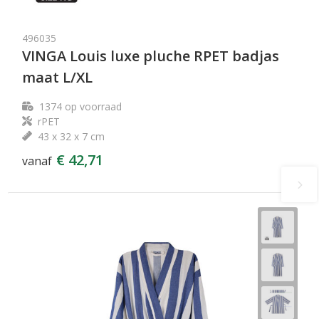
496035
VINGA Louis luxe pluche RPET badjas
maat L/XL
1374
op voorraad
rPET
43 x 32 x 7 cm
€ 42,71
vanaf