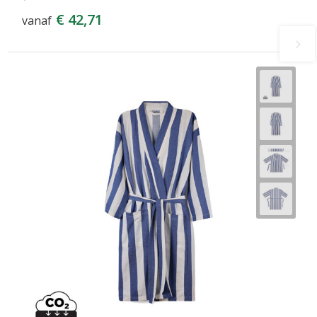
€ 42,71
vanaf