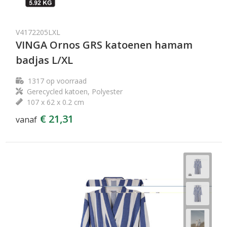
V4172205LXL
VINGA Ornos GRS katoenen hamam
badjas L/XL
1317
op voorraad
Gerecycled katoen, Polyester
107 x 62 x 0.2 cm
€ 21,31
vanaf