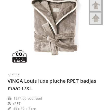
496035
VINGA Louis luxe pluche RPET badjas
maat L/XL
1374
op voorraad
rPET
43 x 32 x 7 cm