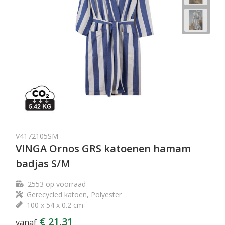
V4172105SM
VINGA Ornos GRS katoenen hamam
badjas S/M
2553
op voorraad
Gerecycled katoen, Polyester
100 x 54 x 0.2 cm
€ 21,31
vanaf