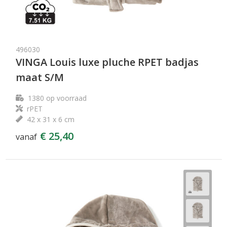
496030
VINGA Louis luxe pluche RPET badjas
maat S/M
1380
op voorraad
rPET
42 x 31 x 6 cm
€ 25,40
vanaf