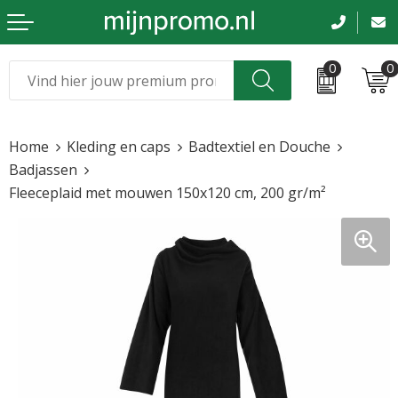
0
0
Kerst
Relatiegeschenken
Home
Kleding en caps
Badtextiel en Douche
Sinterklaas
Kleding & caps
Badjassen
Fleeceplaid met mouwen 150x120 cm, 200 gr/m²
Voetbal, EK en WK
Sportkleding
Werkkleding
Tassen en reizen
Beurs en evenementen
Bloemen en planten