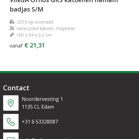
badjas S/M
2553
op voorraad
Gerecycled katoen, Polyester
100 x 54 x 0.2 cm
€ 21,31
vanaf
Contact
Noordervesting 1
1135 CL Edam
+31 6 53328087