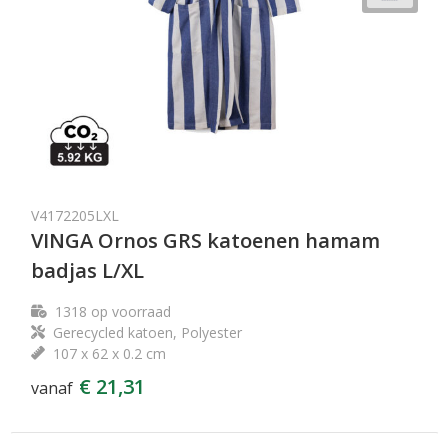
V4172205LXL
VINGA Ornos GRS katoenen hamam
badjas L/XL
1318
op voorraad
Gerecycled katoen, Polyester
107 x 62 x 0.2 cm
€ 21,31
vanaf