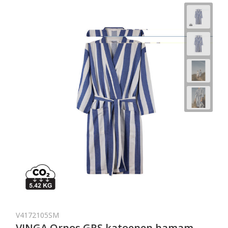
V4172105SM
VINGA Ornos GRS katoenen hamam