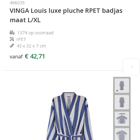
496035
VINGA Louis luxe pluche RPET badjas
maat L/XL
1374
op voorraad
rPET
43 x 32 x 7 cm
€ 42,71
vanaf