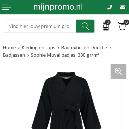
0
0
Kerst
Relatiegeschenken
Home
Kleding en caps
Badtextiel en Douche
Sinterklaas
Kleding & caps
Badjassen
Sophie Muval badjas, 380 gr/m²
Voetbal, EK en WK
Sportkleding
Werkkleding
Tassen en reizen
Beurs en evenementen
Bloemen en planten