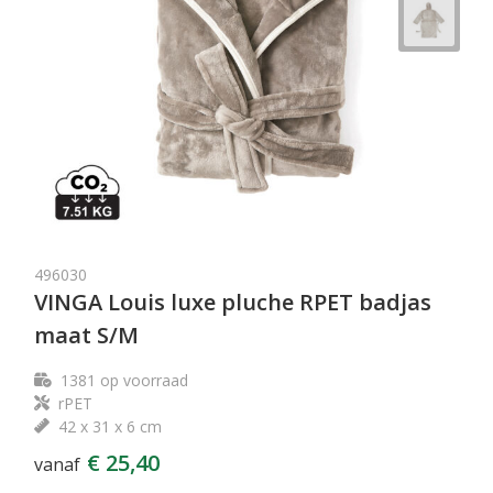
496030
VINGA Louis luxe pluche RPET badjas
maat S/M
1381
op voorraad
rPET
42 x 31 x 6 cm
€ 25,40
vanaf