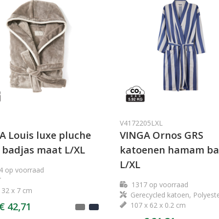
V4172205LXL
A Louis luxe pluche
VINGA Ornos GRS
 badjas maat L/XL
katoenen hamam ba
L/XL
4
op voorraad
T
1317
op voorraad
 32 x 7 cm
Gerecycled katoen, Polyest
€ 42,71
107 x 62 x 0.2 cm