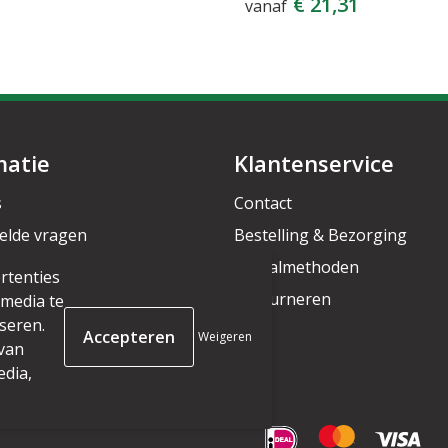
€ 21,31
vanaf
matie
Klantenservice
s
Contact
elde vragen
Bestelling & Bezorging
rief
Betaalmethoden
rtenties
Retourneren
 media te
seren.
Weigeren
 van
edia,