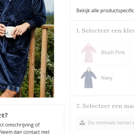
Bekijk alle productspecifi
1. Selecteer een kle
Blush Pink
Navy
2. Selecteer een ma
ct?
De minimale bestel a
ct omschrijving of
n? Neem dan contact met