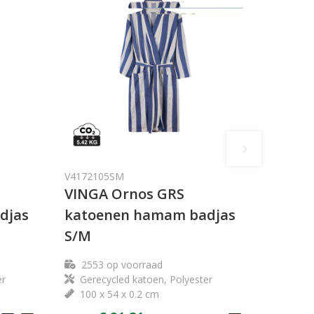
V4172105SM
VINGA Ornos GRS
djas
katoenen hamam badjas
S/M
2553
op voorraad
er
Gerecycled katoen, Polyester
100 x 54 x 0.2 cm