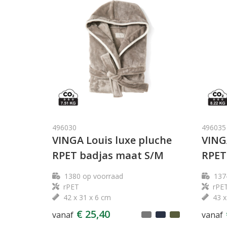
496030
496035
VINGA Louis luxe pluche
VING
RPET badjas maat S/M
RPET
1380
op voorraad
137
rPET
rPE
42 x 31 x 6 cm
43 x
€ 25,40
vanaf
vanaf