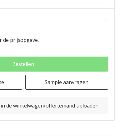
n
r de prijsopgave.
Bestellen
te
Sample aanvragen
o in de winkelwagen/offertemand uploaden