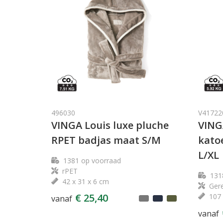
496030
V41722
VINGA Louis luxe pluche
VING
RPET badjas maat S/M
kato
L/XL
1381
op voorraad
rPET
131
42 x 31 x 6 cm
Gere
€ 25,40
107 
vanaf
vanaf