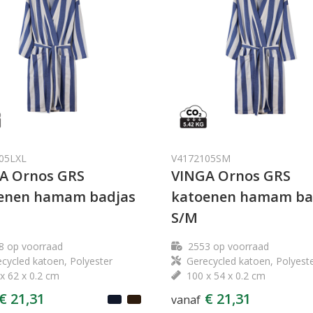
05LXL
V4172105SM
A Ornos GRS
VINGA Ornos GRS
enen hamam badjas
katoenen hamam ba
S/M
8
op voorraad
2553
op voorraad
cycled katoen, Polyester
Gerecycled katoen, Polyest
x 62 x 0.2 cm
100 x 54 x 0.2 cm
€ 21,31
€ 21,31
vanaf