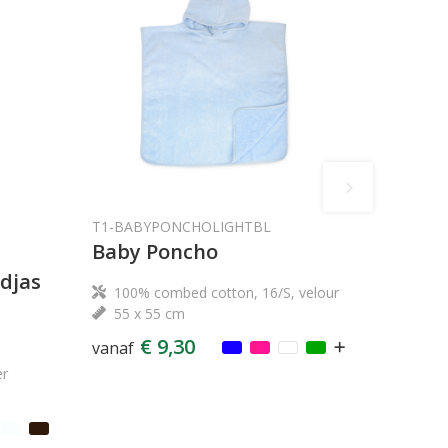
T1-BABYPONCHOLIGHTBL
Baby Poncho
djas
100% combed cotton, 16/S, velour
55 x 55 cm
€ 9,30
vanaf
er