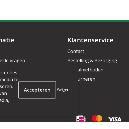
matie
Klantenservice
s
Contact
elde vragen
Bestelling & Bezorging
rief
Betaalmethoden
rtenties
Retourneren
 media te
seren.
Weigeren
 van
edia,