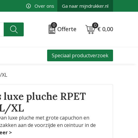
Over ons
Ga naar mijndrukker.nl
0
0
€ 0,00
Offerte
Speciaal productverzoek
/XL
 luxe pluche RPET
 L/XL
van luxe pluche met grote capuchon en
zakken aan de voorzijde en ceintuur in de