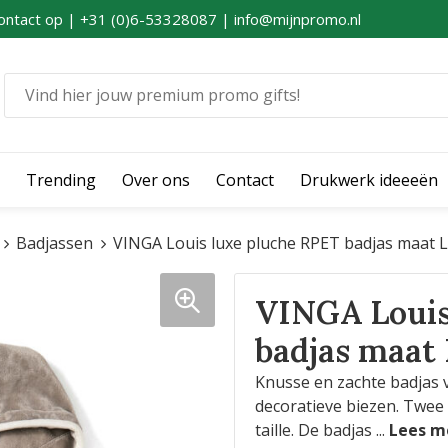
ontact op | +31 (0)6-53328087 | info@mijnpromo.nl
Trending
Over ons
Contact
Drukwerk ideeeën
Badjassen
VINGA Louis luxe pluche RPET badjas maat L
VINGA Louis
badjas maat
Knusse en zachte badjas 
decoratieve biezen. Twee 
taille. De badjas
...