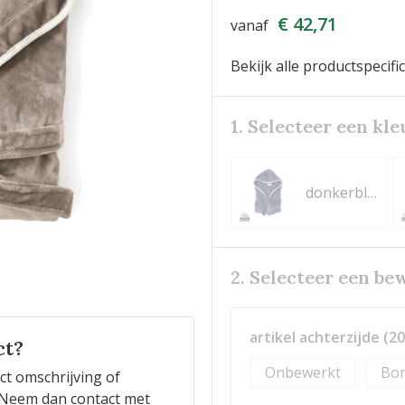
€ 42,71
vanaf
Bekijk alle productspecifi
1. Selecteer een kle
donkerblauw
2. Selecteer een be
artikel achterzijde (2
ct?
Onbewerkt
Bor
ct omschrijving of
n? Neem dan contact met