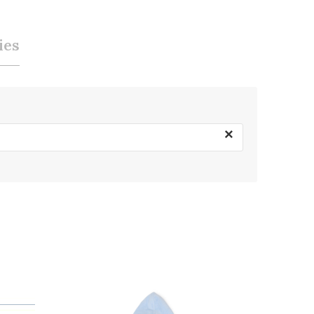
ies
×