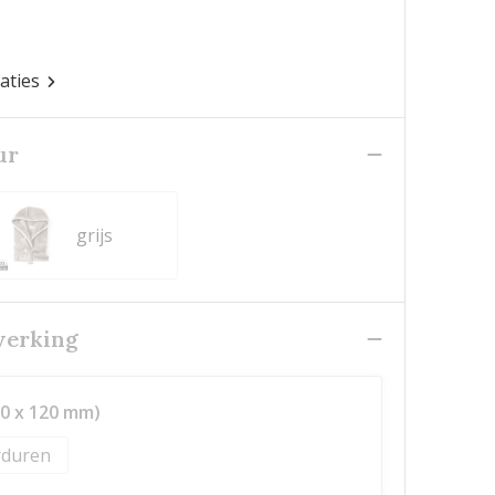
caties
ur
grijs
werking
00 x 120 mm)
duren