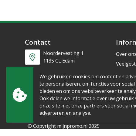
Contact
Infor
Noordervesting 1
Over on
1135 CL Edam
Veelgest
Nieuwsb
+31 6 53328087
We gebruiken cookies om content en adve
te personaliseren, om functies voor social
bieden en om ons websiteverkeer te analy
info@mijnpromo.nl
Ook delen we informatie over uw gebruik
onze site met onze partners voor social m
adverteren en analyse.
© Copyright mijnpromo.nl 2025