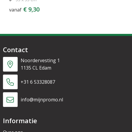
€ 9,30
vanaf
Contact
Noordervesting 1
1135 CL Edam
+31 6 53328087
info@mijnpromo.nl
Informatie