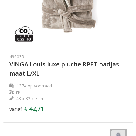
496035
VINGA Louis luxe pluche RPET badjas
maat L/XL
1374
op voorraad
rPET
43 x 32 x 7 cm
€ 42,71
vanaf