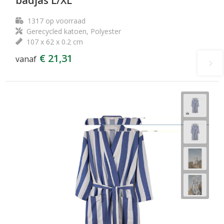
badjas L/XL
1317
op voorraad
Gerecycled katoen, Polyester
107 x 62 x 0.2 cm
€ 21,31
vanaf