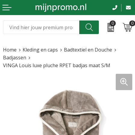
0
0
Kerst
Relatiegeschenken
Home
Kleding en caps
Badtextiel en Douche
Sinterklaas
Kleding & caps
Badjassen
VINGA Louis luxe pluche RPET badjas maat S/M
Voetbal, EK en WK
Sportkleding
Werkkleding
Tassen en reizen
Beurs en evenementen
Bloemen en planten