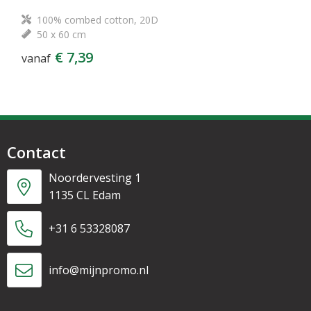
100% combed cotton, 20D
50 x 60 cm
€ 7,39
vanaf
Contact
Noordervesting 1
1135 CL Edam
+31 6 53328087
info@mijnpromo.nl