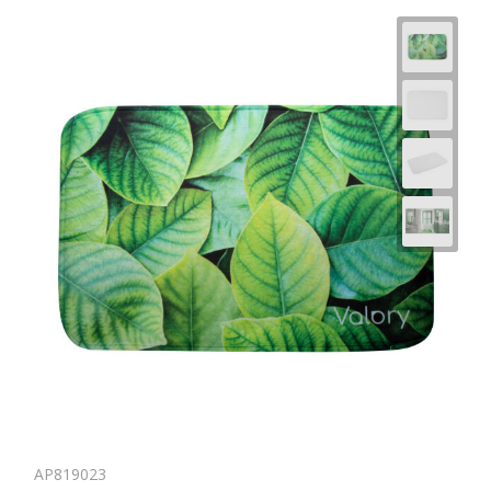
AP819023