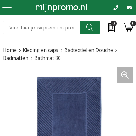
0
0
Kerst
Relatiegeschenken
Home
Kleding en caps
Badtextiel en Douche
Sinterklaas
Kleding & caps
Badmatten
Bathmat 80
Voetbal, EK en WK
Sportkleding
Werkkleding
Tassen en reizen
Beurs en evenementen
Bloemen en planten