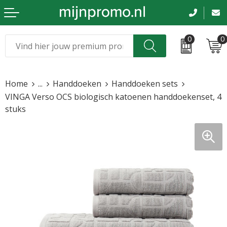
0
0
Kerst
Relatiegeschenken
Home
...
Handdoeken
Handdoeken sets
Sinterklaas
Kleding & caps
VINGA Verso OCS biologisch katoenen handdoekenset, 4
stuks
Voetbal, EK en WK
Sportkleding
Werkkleding
Tassen en reizen
Beurs en evenementen
Bloemen en planten