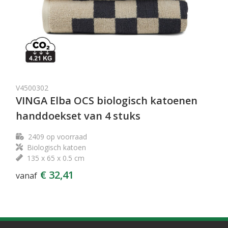
V4500302
VINGA Elba OCS biologisch katoenen
handdoekset van 4 stuks
2409
op voorraad
Biologisch katoen
135 x 65 x 0.5 cm
€ 32,41
vanaf