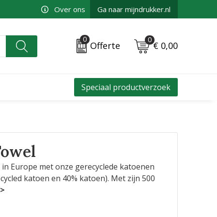
Over ons
Ga naar mijndrukker.nl
0
0
€ 0,00
Offerte
Speciaal productverzoek
Towel
de in Europe met onze gerecyclede katoenen
ycled katoen en 40% katoen). Met zijn 500