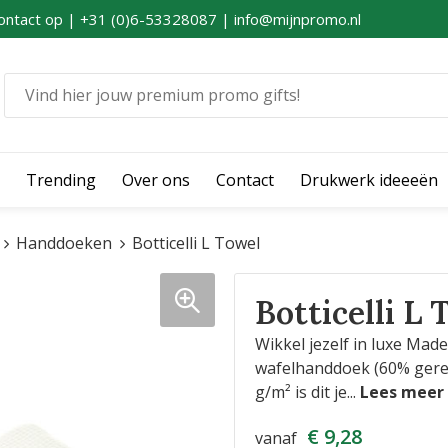
ontact op | +31 (0)6-53328087 | info@mijnpromo.nl
Trending
Over ons
Contact
Drukwerk ideeeën
Handdoeken
Botticelli L Towel
Botticelli L 
Wikkel jezelf in luxe Ma
wafelhanddoek (60% gerec
g/m² is dit je
...
€ 9,28
vanaf