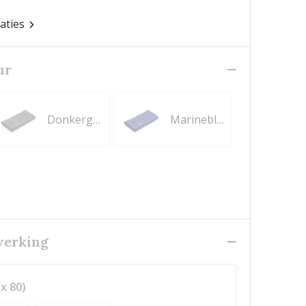
caties
ur
Donkergrijs
Marineblauw
werking
x 80)