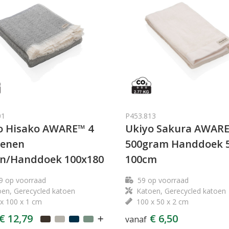
01
P453.813
o Hisako AWARE™ 4
Ukiyo Sakura AWAR
oenen
500gram Handdoek 5
n/Handdoek 100x180
100cm
9
op voorraad
59
op voorraad
en, Gerecycled katoen
Katoen, Gerecycled katoen
x 100 x 1 cm
100 x 50 x 2 cm
€ 12,79
€ 6,50
vanaf