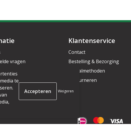
matie
Klantenservice
s
Contact
elde vragen
Bestelling & Bezorging
rief
Betaalmethoden
rtenties
Retourneren
 media te
seren.
Weigeren
 van
edia,