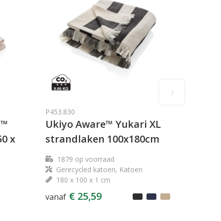
P453.830
E™
Ukiyo Aware™ Yukari XL
0 x
strandlaken 100x180cm
1879
op voorraad
Gerecycled katoen, Katoen
180 x 100 x 1 cm
€ 25,59
vanaf