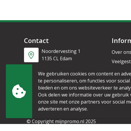
Contact
Infor
Noordervesting 1
Over on
1135 CL Edam
Veelgest
Nieuwsb
+31 6 53328087
We gebruiken cookies om content en adve
te personaliseren, om functies voor social
bieden en om ons websiteverkeer te analy
info@mijnpromo.nl
Ook delen we informatie over uw gebruik
onze site met onze partners voor social m
adverteren en analyse.
© Copyright mijnpromo.nl 2025