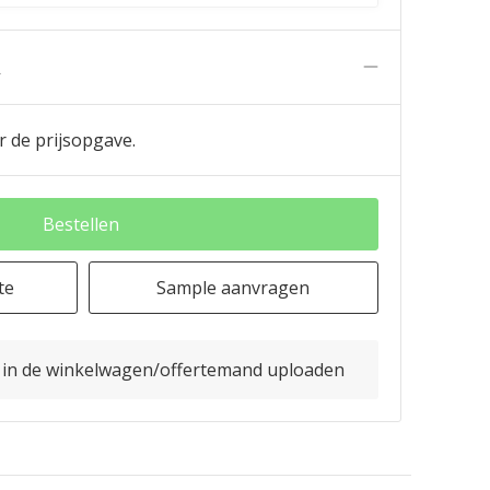
n
r de prijsopgave.
Bestellen
te
Sample aanvragen
o in de winkelwagen/offertemand uploaden