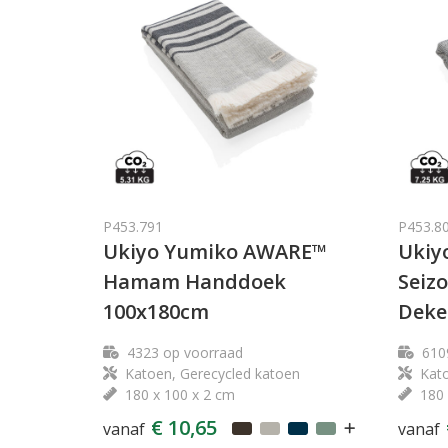
P453.791
P453.8
Ukiyo Yumiko AWARE™
Ukiy
Hamam Handdoek
Seiz
100x180cm
Deke
4323
op voorraad
610
Katoen, Gerecycled katoen
Kato
180 x 100 x 2 cm
180 
€ 10,65
vanaf
vanaf