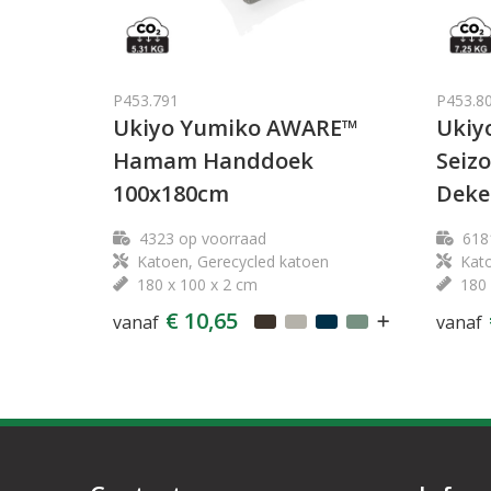
P453.791
P453.8
Ukiyo Yumiko AWARE™
Ukiy
Hamam Handdoek
Seiz
100x180cm
Deke
4323
op voorraad
618
Katoen, Gerecycled katoen
Kato
180 x 100 x 2 cm
180 
€ 10,65
vanaf
vanaf