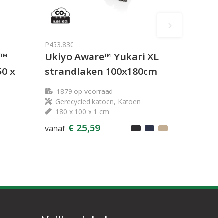
P453.830
E™
Ukiyo Aware™ Yukari XL
0 x
strandlaken 100x180cm
1879
op voorraad
Gerecycled katoen, Katoen
180 x 100 x 1 cm
€ 25,59
vanaf