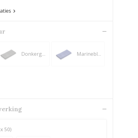
caties
ur
Donkergrijs
Marineblauw
werking
x 50)