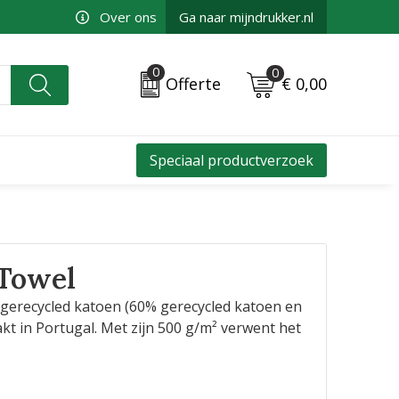
Over ons
Ga naar mijndrukker.nl
0
0
€ 0,00
Offerte
Speciaal productverzoek
 Towel
erecycled katoen (60% gerecycled katoen en
t in Portugal. Met zijn 500 g/m² verwent het