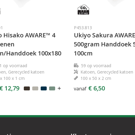
01
P453.813
o Hisako AWARE™ 4
Ukiyo Sakura AWAR
oenen
500gram Handdoek 5
n/Handdoek 100x180
100cm
1
op voorraad
59
op voorraad
en, Gerecycled katoen
Katoen, Gerecycled katoen
x 100 x 1 cm
100 x 50 x 2 cm
€ 12,79
€ 6,50
vanaf