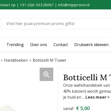
ontact op | +31 (0)6-53328087 | info@mijnpromo.nl
Trending
Over ons
Contact
Drukwerk ideeeën
Handdoeken
Botticelli M Towel
Botticelli M
Onze wafelhanddoek van g
40% katoen) wordt gemaak
je huid en
...
€ 5,00
vanaf