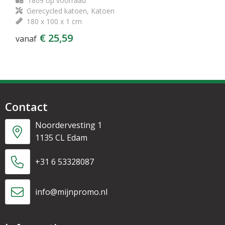
1809
op voorraad
Gerecycled katoen, Katoen
180 x 100 x 1 cm
€ 25,59
vanaf
Contact
Noordervesting 1
1135 CL Edam
+31 6 53328087
info@mijnpromo.nl