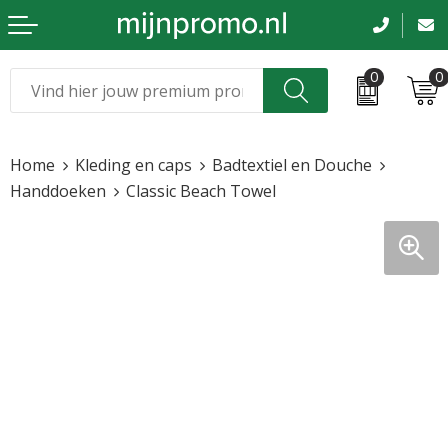
0
0
Kerst
Relatiegeschenken
Home
Kleding en caps
Badtextiel en Douche
Sinterklaas
Kleding & caps
Handdoeken
Classic Beach Towel
Voetbal, EK en WK
Sportkleding
Werkkleding
Tassen en reizen
Beurs en evenementen
Bloemen en planten