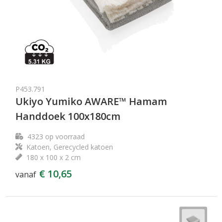
P453.791
Ukiyo Yumiko AWARE™ Hamam
Handdoek 100x180cm
4323
op voorraad
Katoen, Gerecycled katoen
180 x 100 x 2 cm
€ 10,65
vanaf