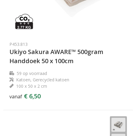
P453.813
Ukiyo Sakura AWARE™ 500gram
Handdoek 50 x 100cm
59
op voorraad
Katoen, Gerecycled katoen
100 x 50 x 2 cm
€ 6,50
vanaf