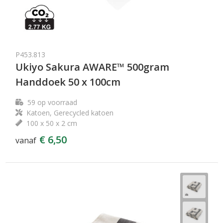
P453.813
Ukiyo Sakura AWARE™ 500gram
Handdoek 50 x 100cm
59
op voorraad
Katoen, Gerecycled katoen
100 x 50 x 2 cm
€ 6,50
vanaf