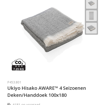
P453.801
Ukiyo Hisako AWARE™ 4 Seizoenen
Deken/Handdoek 100x180
6181
op voorraad