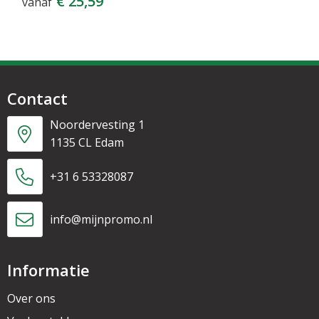
€ 25,59
vanaf
Contact
Noordervesting 1
1135 CL Edam
+31 6 53328087
info@mijnpromo.nl
Informatie
Over ons