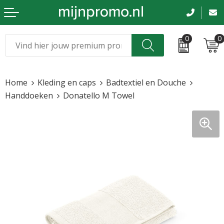
0
0
Kerst
Relatiegeschenken
Home
Kleding en caps
Badtextiel en Douche
Sinterklaas
Kleding & caps
Handdoeken
Donatello M Towel
Voetbal, EK en WK
Sportkleding
Werkkleding
Tassen en reizen
Beurs en evenementen
Bloemen en planten