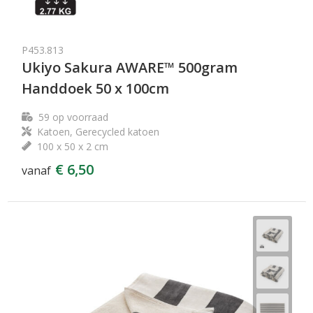
P453.813
Ukiyo Sakura AWARE™ 500gram
Handdoek 50 x 100cm
59
op voorraad
Katoen, Gerecycled katoen
100 x 50 x 2 cm
€ 6,50
vanaf