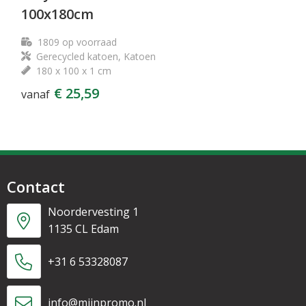
100x180cm
1809
op voorraad
Gerecycled katoen, Katoen
180 x 100 x 1 cm
€ 25,59
vanaf
Contact
Noordervesting 1
1135 CL Edam
+31 6 53328087
info@mijnpromo.nl