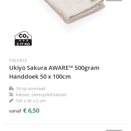
P453.813
Ukiyo Sakura AWARE™ 500gram
Handdoek 50 x 100cm
59
op voorraad
Katoen, Gerecycled katoen
100 x 50 x 2 cm
€ 6,50
vanaf