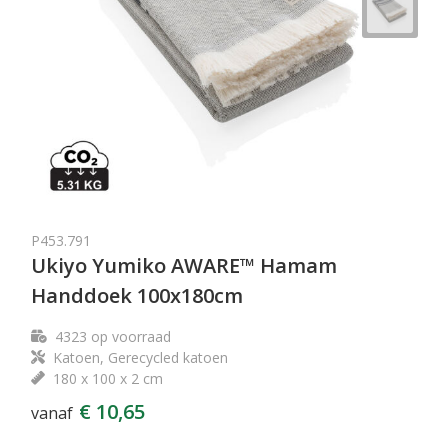
P453.791
Ukiyo Yumiko AWARE™ Hamam
Handdoek 100x180cm
4323
op voorraad
Katoen, Gerecycled katoen
180 x 100 x 2 cm
€ 10,65
vanaf