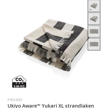
P453.830
Ukiyo Aware™ Yukari XL strandlaken