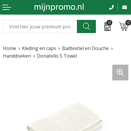
0
0
Kerst
Relatiegeschenken
Home
Kleding en caps
Badtextiel en Douche
Sinterklaas
Kleding & caps
Handdoeken
Donatello S Towel
Voetbal, EK en WK
Sportkleding
Werkkleding
Tassen en reizen
Beurs en evenementen
Bloemen en planten