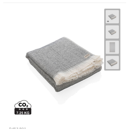
P453.801