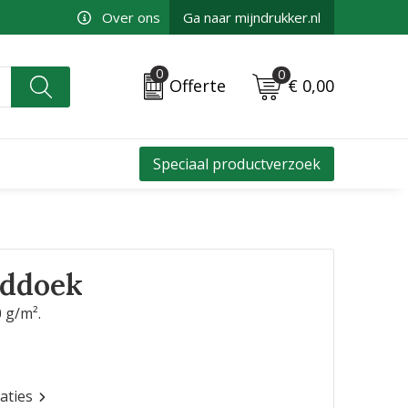
Over ons
Ga naar mijndrukker.nl
0
0
€ 0,00
Offerte
Speciaal productverzoek
nddoek
 g/m².
caties