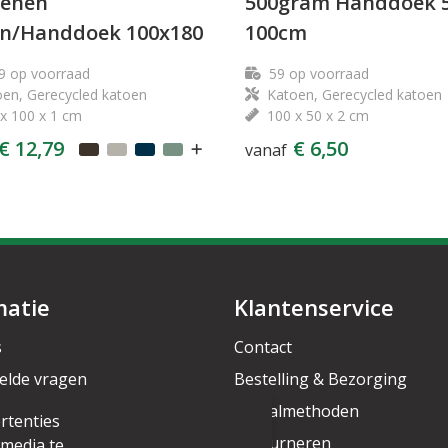
oenen
500gram Handdoek 5
n/Handdoek 100x180
100cm
9
op voorraad
59
op voorraad
en, Gerecycled katoen
Katoen, Gerecycled katoen
x 100 x 1 cm
100 x 50 x 2 cm
€ 12,79
€ 6,50
vanaf
matie
Klantenservice
s
Contact
elde vragen
Bestelling & Bezorging
rief
Betaalmethoden
rtenties
Retourneren
 media te