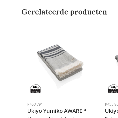
Gerelateerde producten
P453.791
P453.8
Ukiyo Yumiko AWARE™
Ukiy