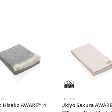
01
P453.813
o Hisako AWARE™ 4
Ukiyo Sakura AWAR