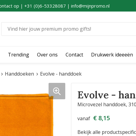
ontact op | +31 (0)6-53328087 | info@mijnpromo.nl
Trending
Over ons
Contact
Drukwerk ideeeën
Handdoeken
Evolve - handdoek
Evolve - ha
Microvezel handdoek, 310
€ 8,15
vanaf
Bekijk alle productspecifi