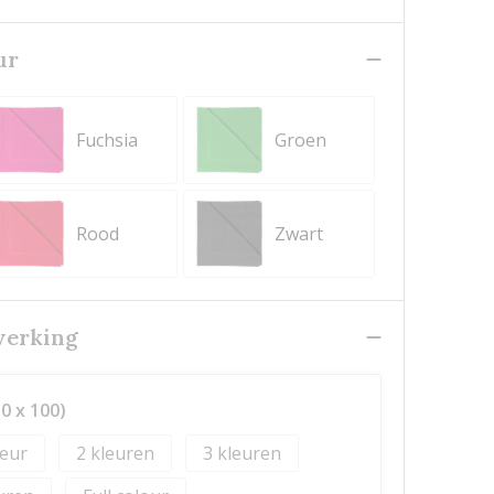
ur
Fuchsia
Groen
Rood
Zwart
werking
0 x 100)
2
3