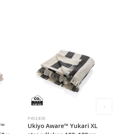
P453.830
E™
Ukiyo Aware™ Yukari XL