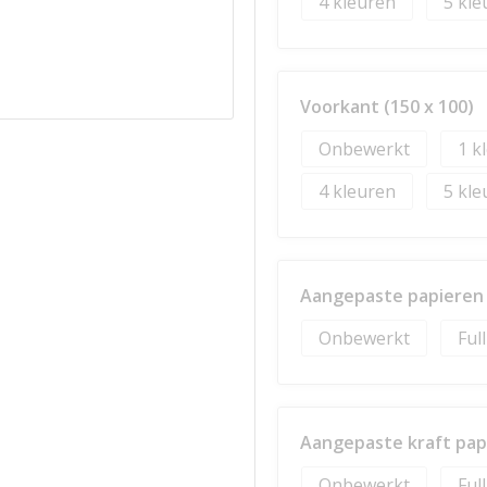
4
5
Voorkant (150 x 100)
Onbewerkt
1
4
5
Aangepaste papieren w
Onbewerkt
Ful
Aangepaste kraft papi
Onbewerkt
Ful