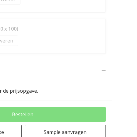
0 x 100)
veren
n
r de prijsopgave.
Bestellen
te
Sample aanvragen