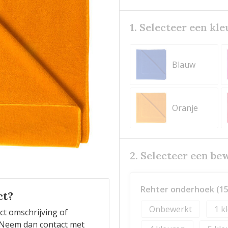
1. Selecteer een kle
Blauw
Oranje
2. Selecteer een be
Rehter onderhoek (15
ct?
Onbewerkt
1
ct omschrijving of
n? Neem dan contact met