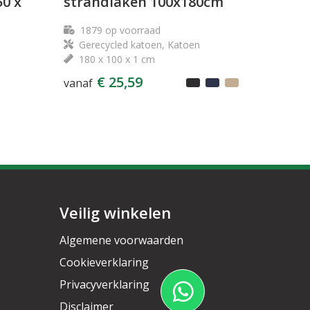
0 x
strandlaken 100x180cm
1879
op voorraad
Gerecycled katoen, Katoen
180 x 100 x 1 cm
€ 25,59
vanaf
Veilig winkelen
Algemene voorwaarden
Cookieverklaring
Privacyverklaring
Disclaimer