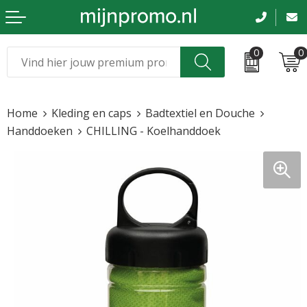
0
0
Kerst
Relatiegeschenken
Home
Kleding en caps
Badtextiel en Douche
Sinterklaas
Kleding & caps
Handdoeken
CHILLING - Koelhanddoek
Voetbal, EK en WK
Sportkleding
Werkkleding
Tassen en reizen
Beurs en evenementen
Bloemen en planten