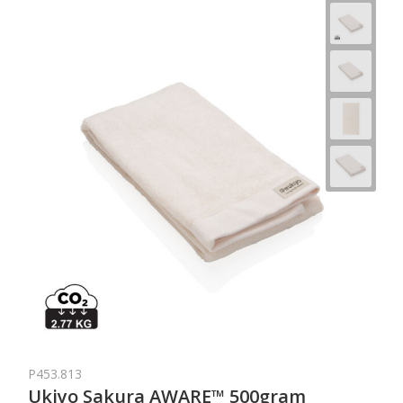
P453.813
Ukiyo Sakura AWARE™ 500gram