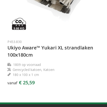
P453.830
Ukiyo Aware™ Yukari XL strandlaken
100x180cm
1809
op voorraad
Gerecycled katoen, Katoen
180 x 100 x 1 cm
€ 25,59
vanaf