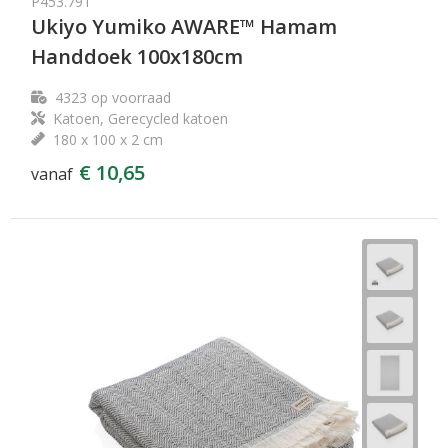
P453.791
Ukiyo Yumiko AWARE™ Hamam
Handdoek 100x180cm
4323
op voorraad
Katoen, Gerecycled katoen
180 x 100 x 2 cm
€ 10,65
vanaf