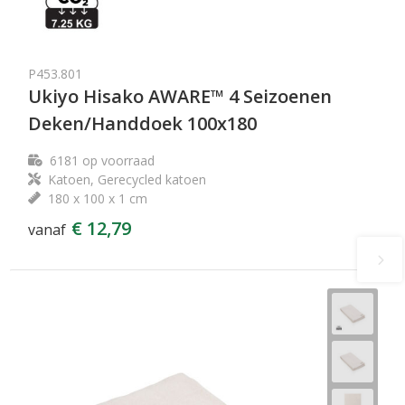
P453.801
Ukiyo Hisako AWARE™ 4 Seizoenen
Deken/Handdoek 100x180
6181
op voorraad
Katoen, Gerecycled katoen
180 x 100 x 1 cm
€ 12,79
vanaf