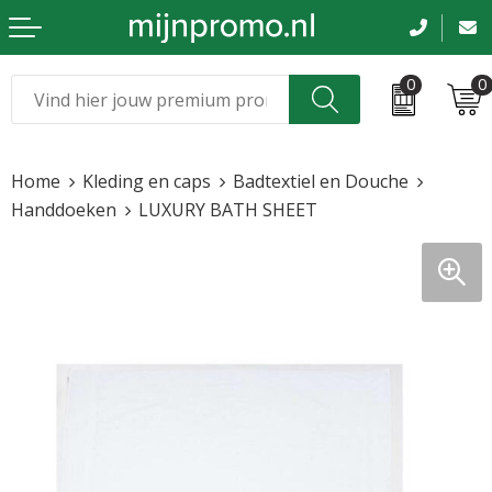
0
0
Kerst
Relatiegeschenken
Home
Kleding en caps
Badtextiel en Douche
Sinterklaas
Kleding & caps
Handdoeken
LUXURY BATH SHEET
Voetbal, EK en WK
Sportkleding
Werkkleding
Tassen en reizen
Beurs en evenementen
Bloemen en planten