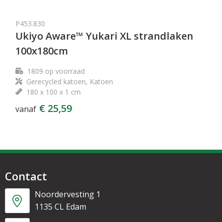
P453.830
Ukiyo Aware™ Yukari XL strandlaken
100x180cm
1809
op voorraad
Gerecycled katoen, Katoen
180 x 100 x 1 cm
€ 25,59
vanaf
Contact
Noordervesting 1
1135 CL Edam