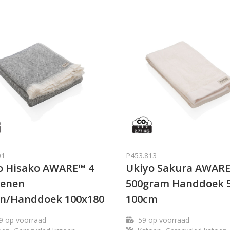
01
P453.813
o Hisako AWARE™ 4
Ukiyo Sakura AWAR
oenen
500gram Handdoek 5
n/Handdoek 100x180
100cm
9
op voorraad
59
op voorraad