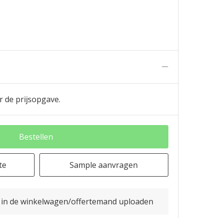
n
r de prijsopgave.
Bestellen
te
Sample aanvragen
o in de winkelwagen/offertemand uploaden