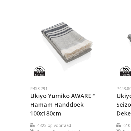
P453.791
P453.8
Ukiyo Yumiko AWARE™
Ukiy
Hamam Handdoek
Seiz
100x180cm
Deke
4323
op voorraad
610