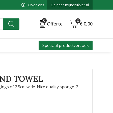
Over ons
Ga naar mijndrukker.nl
0
0
€ 0,00
Offerte
Speciaal productverzoek
ND TOWEL
ings of 2.5cm wide. Nice quality sponge. 2