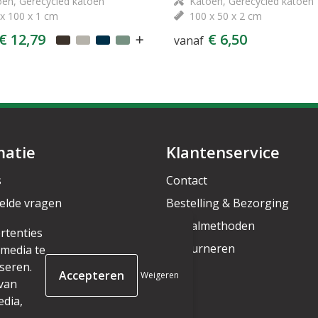
en, Gerecycled katoen
Katoen, Gerecycled katoen
x 100 x 1 cm
100 x 50 x 2 cm
€ 12,79
€ 6,50
vanaf
matie
Klantenservice
s
Contact
elde vragen
Bestelling & Bezorging
rief
Betaalmethoden
rtenties
Retourneren
 media te
seren.
Weigeren
 van
edia,