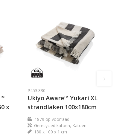
P453.830
E™
Ukiyo Aware™ Yukari XL
0 x
strandlaken 100x180cm
1879
op voorraad
Gerecycled katoen, Katoen
180 x 100 x 1 cm