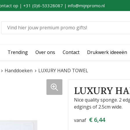
ontact op | +31 (0)6-53328087 | info@mijnpromo.nl
Trending
Over ons
Contact
Drukwerk ideeeën
Handdoeken
LUXURY HAND TOWEL
LUXURY HA
Nice quality sponge. 2 edg
edgings of 2.5cm wide.
€ 6,44
vanaf