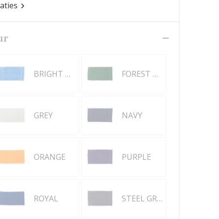
caties
ur
BRIGHT BLUE
FOREST GREEN
GREY
NAVY
ORANGE
PURPLE
ROYAL
STEEL GREY