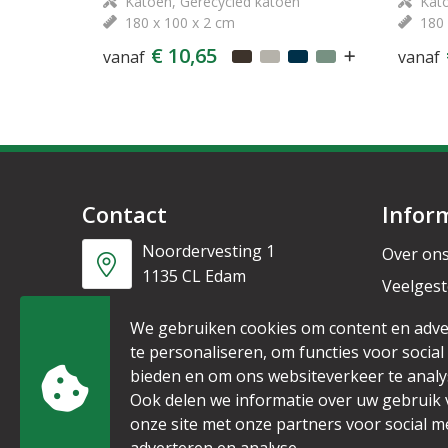
Katoen, Gerecycled katoen
Kato
180 x 100 x 2 cm
180 
€ 10,65
vanaf
vanaf
Contact
Infor
Noordervesting 1
Over on
1135 CL Edam
Veelgest
Nieuwsb
+31 6 53328087
We gebruiken cookies om content en adve
te personaliseren, om functies voor social
bieden en om ons websiteverkeer te analy
info@mijnpromo.nl
Ook delen we informatie over uw gebruik
onze site met onze partners voor social m