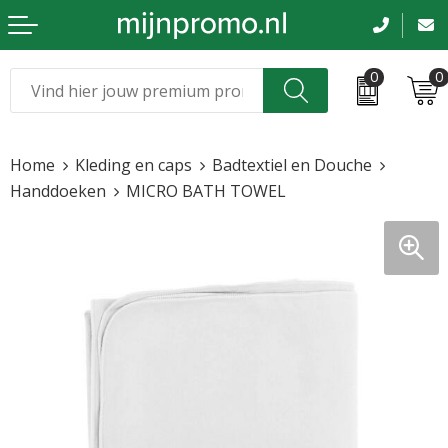
0
0
Kerst
Relatiegeschenken
Home
Kleding en caps
Badtextiel en Douche
Sinterklaas
Kleding & caps
Handdoeken
MICRO BATH TOWEL
Voetbal, EK en WK
Sportkleding
Werkkleding
Tassen en reizen
Beurs en evenementen
Bloemen en planten