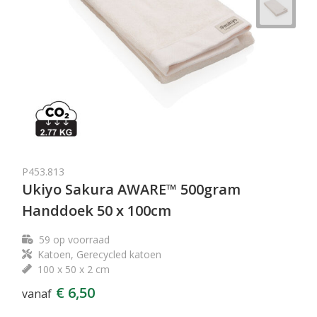
P453.813
Ukiyo Sakura AWARE™ 500gram
Handdoek 50 x 100cm
59
op voorraad
Katoen, Gerecycled katoen
100 x 50 x 2 cm
€ 6,50
vanaf