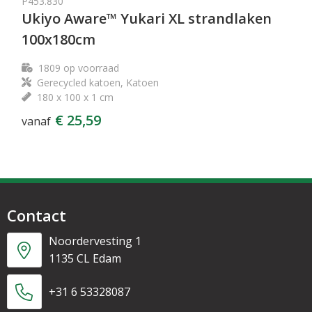
P453.830
Ukiyo Aware™ Yukari XL strandlaken
100x180cm
1809
op voorraad
Gerecycled katoen, Katoen
180 x 100 x 1 cm
€ 25,59
vanaf
Contact
Noordervesting 1
1135 CL Edam
+31 6 53328087