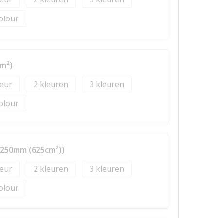
colour
m²)
2
3
colour
x250mm (625cm²))
2
3
colour