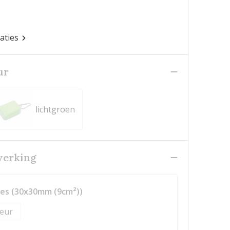
caties
ur
lichtgroen
werking
es (30x30mm (9cm²))