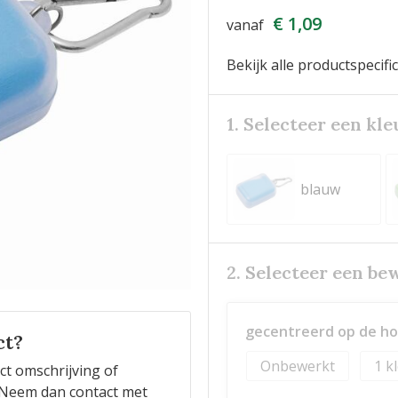
€ 1,09
vanaf
Bekijk alle productspecifi
1. Selecteer een kle
blauw
2. Selecteer een be
gecentreerd op de ho
ct?
Onbewerkt
1
ct omschrijving of
n? Neem dan contact met