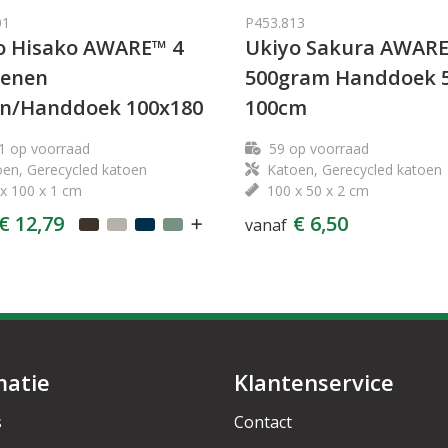
01
P453.813
o Hisako AWARE™ 4
Ukiyo Sakura AWAR
oenen
500gram Handdoek 5
n/Handdoek 100x180
100cm
1
op voorraad
59
op voorraad
en, Gerecycled katoen
Katoen, Gerecycled katoen
x 100 x 1 cm
100 x 50 x 2 cm
€ 12,79
€ 6,50
vanaf
matie
Klantenservice
s
Contact