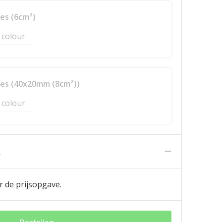
es (6cm²)
l colour
es (40x20mm (8cm²))
l colour
n
r de prijsopgave.