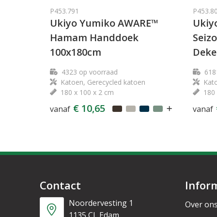
P453.791
P453.8
Ukiyo Yumiko AWARE™
Ukiy
Hamam Handdoek
Seiz
100x180cm
Deke
4323
op voorraad
618
Katoen, Gerecycled katoen
Kato
180 x 100 x 2 cm
180 
€ 10,65
vanaf
vanaf
Contact
Infor
Noordervesting 1
Over on
1135 CL Edam