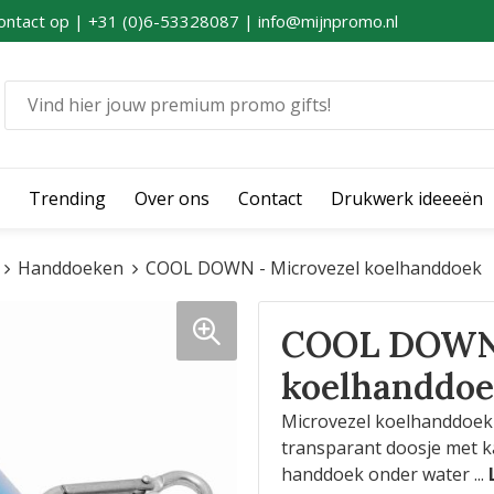
ontact op | +31 (0)6-53328087 | info@mijnpromo.nl
Trending
Over ons
Contact
Drukwerk ideeeën
Handdoeken
COOL DOWN - Microvezel koelhanddoek
COOL DOWN 
koelhanddo
Microvezel koelhanddoe
transparant doosje met ka
handdoek onder water
...