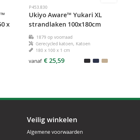
P453.830
E™
Ukiyo Aware™ Yukari XL
0 x
strandlaken 100x180cm
1879
op voorraad
Gerecycled katoen, Katoen
180 x 100 x 1 cm
€ 25,59
vanaf
Veilig winkelen
Algemene voorwaarden