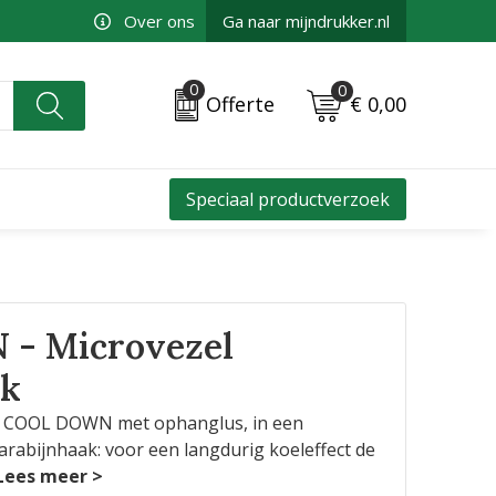
Over ons
Ga naar mijndrukker.nl
0
0
€ 0,00
Offerte
Speciaal productverzoek
- Microvezel
ek
k COOL DOWN met ophanglus, in een
rabijnhaak: voor een langdurig koeleffect de