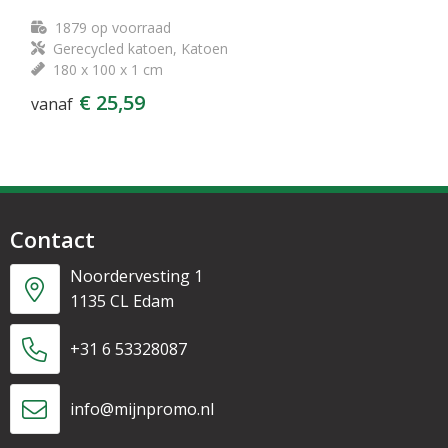
1879
op voorraad
Gerecycled katoen, Katoen
180 x 100 x 1 cm
€ 25,59
vanaf
Contact
Noordervesting 1
1135 CL Edam
+31 6 53328087
info@mijnpromo.nl