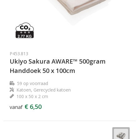
P453.813
Ukiyo Sakura AWARE™ 500gram
Handdoek 50 x 100cm
59
op voorraad
Katoen, Gerecycled katoen
100 x 50 x 2 cm
€ 6,50
vanaf