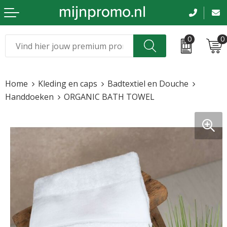
0
0
Kerst
Relatiegeschenken
Home
Kleding en caps
Badtextiel en Douche
Sinterklaas
Kleding & caps
Handdoeken
ORGANIC BATH TOWEL
Voetbal, EK en WK
Sportkleding
Werkkleding
Tassen en reizen
Beurs en evenementen
Bloemen en planten