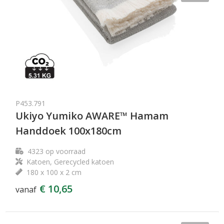
P453.791
Ukiyo Yumiko AWARE™ Hamam
Handdoek 100x180cm
4323
op voorraad
Katoen, Gerecycled katoen
180 x 100 x 2 cm
€ 10,65
vanaf